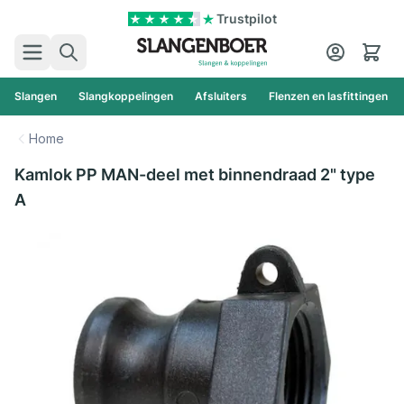
Ga naar de inhoud
Trustpilot
Zoek
Cart
Slangen
Slangkoppelingen
Afsluiters
Flenzen en lasfittingen
Home
Kamlok PP MAN-deel met binnendraad 2" type
A