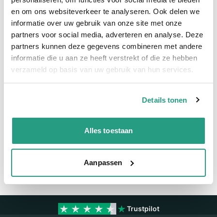
en om ons websiteverkeer te analyseren. Ook delen we
Meer informatie
informatie over uw gebruik van onze site met onze
partners voor social media, adverteren en analyse. Deze
Meer informatie
partners kunnen deze gegevens combineren met andere
Maatvoering koppeling
2"
informatie die u aan ze heeft verstrekt of die ze hebben
verzameld op basis van uw gebruik van hun services.
Materiaal
Polypropyleen
Details tonen
Vragen? Neem dan nu contact op
We zijn beschikbaar van ma t/m vr van 08:00 tot 17:00 uur.
Alles toestaan
Neem contact met ons op
Aanpassen
Trustpilot