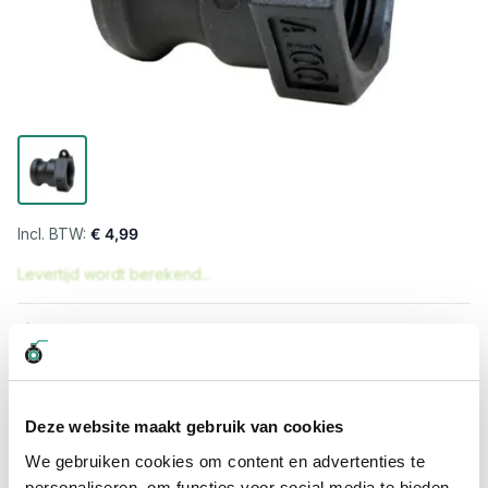
€ 4,99
Levertijd wordt berekend...
Professioneel advies
15.000 producten uit voorraad
Hoge klantbeoordelingen: 9/10
Snelle levering
Deze website maakt gebruik van cookies
We gebruiken cookies om content en advertenties te
Snel naar
personaliseren, om functies voor social media te bieden