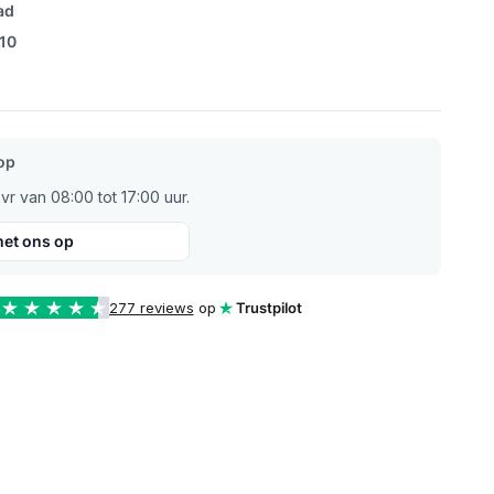
ad
/10
op
r van 08:00 tot 17:00 uur.
et ons op
277 reviews
op
Trustpilot