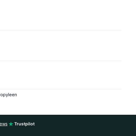
ropyleen
iews
Trustpilot