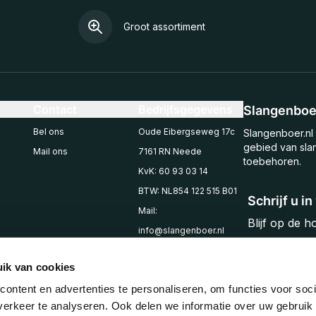
Groot assortiment
Contact
Bedrijfsgegevens
Slangenboer
Bel ons
Oude Eibergseweg 17c
Slangenboer.nl 
gebied van sla
Mail ons
7161 RN Neede
toebehoren.
KvK: 60 93 03 14
BTW: NL854 122 515 B01
Schrijf u i
Mail:
Blijf op de 
info@slangenboer.nl
Email
Tel: +31545294853
ik van cookies
ontent en advertenties te personaliseren, om functies voor soci
erkeer te analyseren. Ook delen we informatie over uw gebruik 