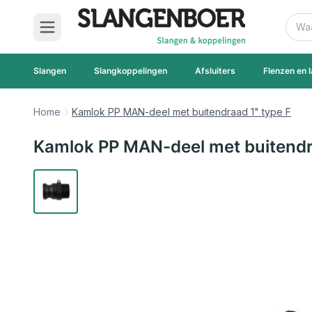
Ga naar de inhoud
Zoek
Slangen
Slangkoppelingen
Afsluiters
Flenzen en l
Home
Kamlok PP MAN-deel met buitendraad 1" type F
Kamlok PP MAN-deel met buitendr