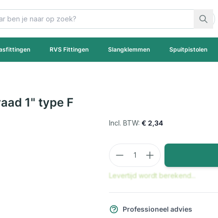
asfittingen
RVS Fittingen
Slangklemmen
Spuitpistolen
aad 1" type F
€ 2,34
Aantal
Levertijd wordt berekend...
Professioneel advies