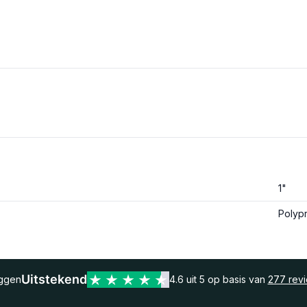
1"
Polyp
Uitstekend
eggen
4.6 uit 5 op basis van
277 rev