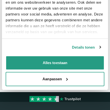
en om ons websiteverkeer te analyseren. Ook delen we
informatie over uw gebruik van onze site met onze
Meer informatie
partners voor social media, adverteren en analyse. Deze
partners kunnen deze gegevens combineren met andere
Maatvoering koppeling
3" - 75mm
informatie die u aan ze heeft verstrekt of die ze hebben
Materiaal
Polypropyleen
verzameld op basis van uw gebruik van hun services.
Details tonen
Vragen? Neem dan nu contact op
We zijn beschikbaar van ma t/m vr van 08:00 tot 17:00 uur.
Alles toestaan
Neem contact met ons op
Aanpassen
Trustpilot