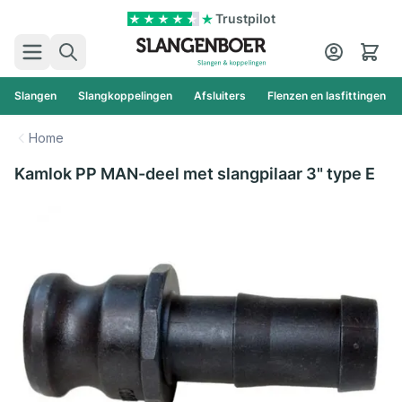
Ga naar de inhoud
Trustpilot
Zoek
Cart
Slangen
Slangkoppelingen
Afsluiters
Flenzen en lasfittingen
Home
Kamlok PP MAN-deel met slangpilaar 3" type E