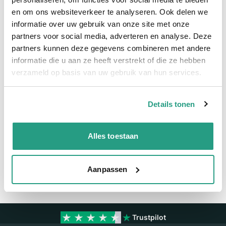
en om ons websiteverkeer te analyseren. Ook delen we
Meer informatie
informatie over uw gebruik van onze site met onze
partners voor social media, adverteren en analyse. Deze
Meer informatie
partners kunnen deze gegevens combineren met andere
Maatvoering koppeling
4"
informatie die u aan ze heeft verstrekt of die ze hebben
verzameld op basis van uw gebruik van hun services.
Materiaal
Polypropyleen
Details tonen
Vragen? Neem dan nu contact op
We zijn beschikbaar van ma t/m vr van 08:00 tot 17:00 uur.
Alles toestaan
Neem contact met ons op
Aanpassen
Trustpilot