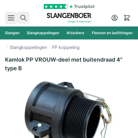
Ga naar de inhoud
Trustpilot
Zoek
Cart
Slangen
Slangkoppelingen
Afsluiters
Flenzen en lasfittingen
Slangkoppelingen
PP koppeling
Kamlok PP VROUW-deel met buitendraad 4"
type B