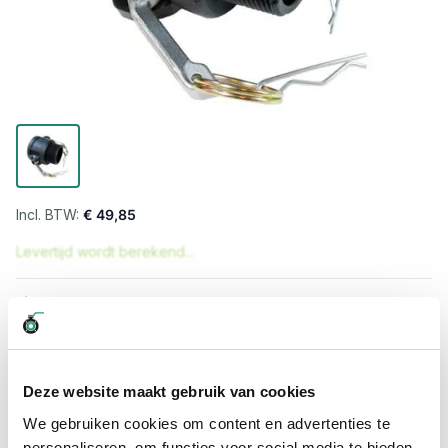
€ 49,85
Levertijd wordt berekend...
Professioneel advies
15.000 producten uit voorraad
Hoge klantbeoordelingen: 9/10
Snelle levering
Deze website maakt gebruik van cookies
We gebruiken cookies om content en advertenties te
Snel naar
personaliseren, om functies voor social media te bieden