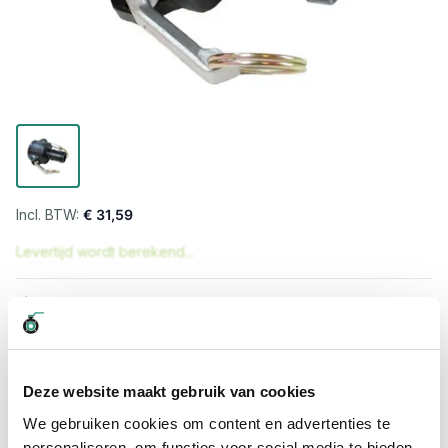
€ 31,59
Levertijd wordt berekend...
Professioneel advies
15.000 producten uit voorraad
Hoge klantbeoordelingen: 9/10
Snelle levering
Deze website maakt gebruik van cookies
We gebruiken cookies om content en advertenties te
Snel naar
personaliseren, om functies voor social media te bieden