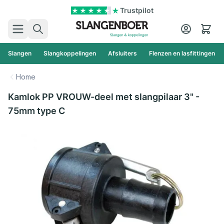
Ga naar de inhoud
Trustpilot
Zoek
Cart
Slangen
Slangkoppelingen
Afsluiters
Flenzen en lasfittingen
Home
Kamlok PP VROUW-deel met slangpilaar 3" -
75mm type C