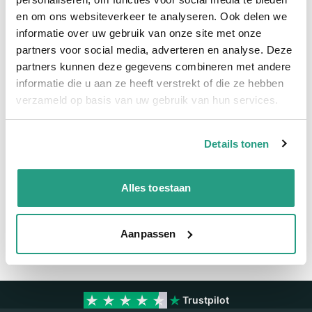
en om ons websiteverkeer te analyseren. Ook delen we
Meer informatie
informatie over uw gebruik van onze site met onze
partners voor social media, adverteren en analyse. Deze
Meer informatie
partners kunnen deze gegevens combineren met andere
Maatvoering koppeling
3" - 75mm
informatie die u aan ze heeft verstrekt of die ze hebben
verzameld op basis van uw gebruik van hun services.
Materiaal
Polypropyleen
Details tonen
Vragen? Neem dan nu contact op
We zijn beschikbaar van ma t/m vr van 08:00 tot 17:00 uur.
Alles toestaan
Neem contact met ons op
Aanpassen
Trustpilot