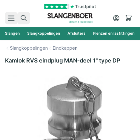
Ga naar de inhoud
Trustpilot
Zoek
Cart
Slangen
Slangkoppelingen
Afsluiters
Flenzen en lasfittingen
Slangkoppelingen
Eindkappen
Kamlok RVS eindplug MAN-deel 1" type DP