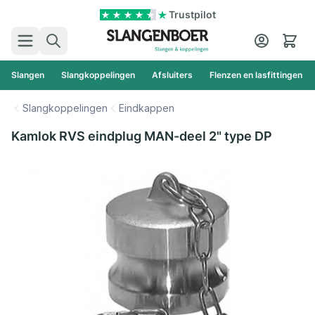
Ga naar de inhoud
Trustpilot
Zoek
Cart
Slangen
Slangkoppelingen
Afsluiters
Flenzen en lasfittingen
Slangkoppelingen
Eindkappen
Kamlok RVS eindplug MAN-deel 2" type DP