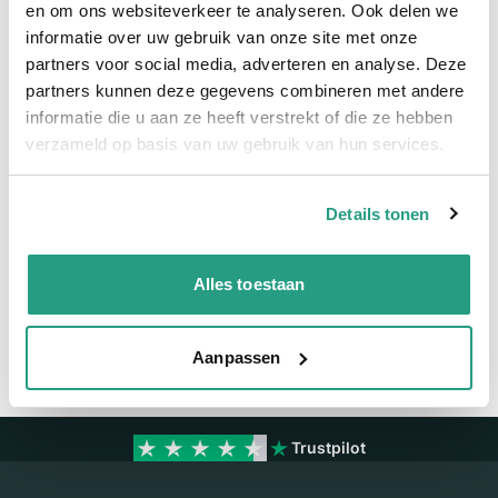
en om ons websiteverkeer te analyseren. Ook delen we
informatie over uw gebruik van onze site met onze
Meer informatie
partners voor social media, adverteren en analyse. Deze
partners kunnen deze gegevens combineren met andere
Maatvoering koppeling
2"
informatie die u aan ze heeft verstrekt of die ze hebben
Materiaal
RVS
verzameld op basis van uw gebruik van hun services.
Details tonen
Vragen? Neem dan nu contact op
We zijn beschikbaar van ma t/m vr van 08:00 tot 17:00 uur.
Alles toestaan
Neem contact met ons op
Aanpassen
Trustpilot