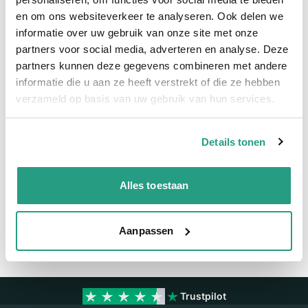
en om ons websiteverkeer te analyseren. Ook delen we
Meer informatie
informatie over uw gebruik van onze site met onze
partners voor social media, adverteren en analyse. Deze
Meer informatie
partners kunnen deze gegevens combineren met andere
Maatvoering koppeling
1 1/4"
informatie die u aan ze heeft verstrekt of die ze hebben
verzameld op basis van uw gebruik van hun services.
Materiaal
RVS
Details tonen
Vragen? Neem dan nu contact op
We zijn beschikbaar van ma t/m vr van 08:00 tot 17:00 uur.
Alles toestaan
Neem contact met ons op
Aanpassen
Trustpilot