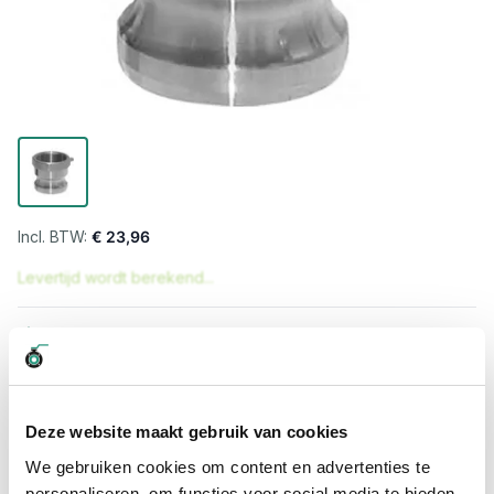
€ 23,96
Levertijd wordt berekend...
Professioneel advies
15.000 producten uit voorraad
Hoge klantbeoordelingen: 9/10
Snelle levering
Deze website maakt gebruik van cookies
We gebruiken cookies om content en advertenties te
Snel naar
personaliseren, om functies voor social media te bieden