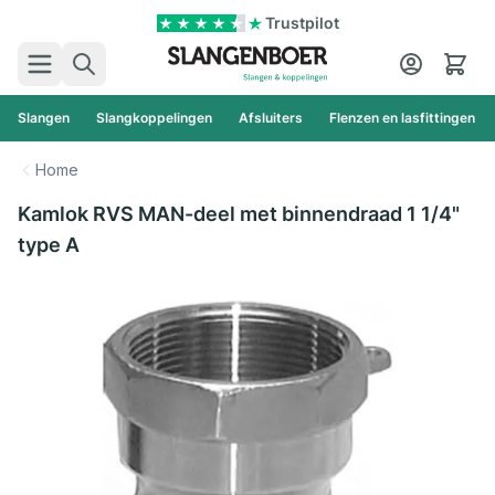
Ga naar de inhoud
Trustpilot
Zoek
Cart
Slangen
Slangkoppelingen
Afsluiters
Flenzen en lasfittingen
Home
Kamlok RVS MAN-deel met binnendraad 1 1/4"
type A