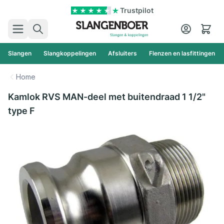
Ga naar de inhoud
Trustpilot
Zoek
Cart
Slangen
Slangkoppelingen
Afsluiters
Flenzen en lasfittingen
Home
Kamlok RVS MAN-deel met buitendraad 1 1/2"
type F