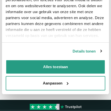
en om ons websiteverkeer te analyseren. Ook delen we
Meer informatie
informatie over uw gebruik van onze site met onze
partners voor social media, adverteren en analyse. Deze
Meer informatie
partners kunnen deze gegevens combineren met andere
Maatvoering koppeling
1 1/2"
informatie die u aan ze heeft verstrekt of die ze hebben
verzameld op basis van uw gebruik van hun services.
Materiaal
RVS
Details tonen
Vragen? Neem dan nu contact op
We zijn beschikbaar van ma t/m vr van 08:00 tot 17:00 uur.
Alles toestaan
Neem contact met ons op
Aanpassen
Trustpilot