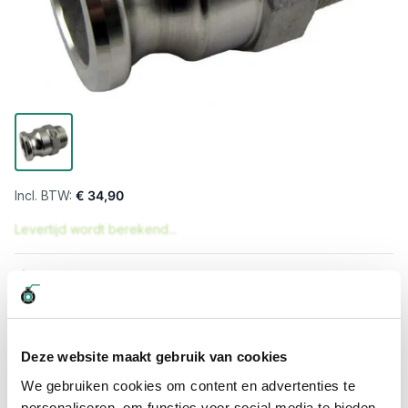
€ 34,90
Levertijd wordt berekend...
Professioneel advies
15.000 producten uit voorraad
Hoge klantbeoordelingen: 9/10
Snelle levering
Deze website maakt gebruik van cookies
We gebruiken cookies om content en advertenties te
Snel naar
personaliseren, om functies voor social media te bieden