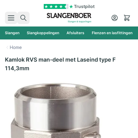
Ga naar de inhoud
Trustpilot
Zoek
Cart
Slangen
Slangkoppelingen
Afsluiters
Flenzen en lasfittingen
Home
Kamlok RVS man-deel met Laseind type F
114,3mm