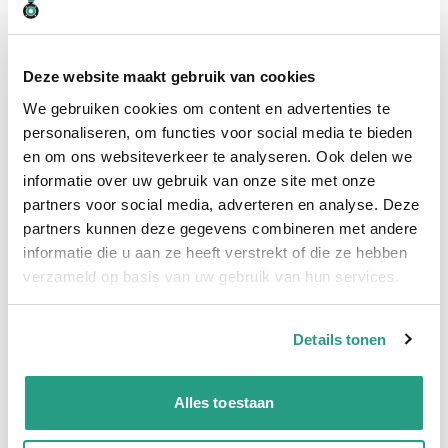
Levertijd wordt berekend...
Deze website maakt gebruik van cookies
Professioneel advies
We gebruiken cookies om content en advertenties te
15.000 producten uit voorraad
personaliseren, om functies voor social media te bieden
Hoge klantbeoordelingen: 9/10
en om ons websiteverkeer te analyseren. Ook delen we
Snelle levering
informatie over uw gebruik van onze site met onze
partners voor social media, adverteren en analyse. Deze
Snel naar
partners kunnen deze gegevens combineren met andere
informatie die u aan ze heeft verstrekt of die ze hebben
Meer informatie
verzameld op basis van uw gebruik van hun services.
Meer informatie
Details tonen
Maatvoering koppeling
114,3 mm
Materiaal
RVS
Alles toestaan
Verkoopeenheid
Per stuk