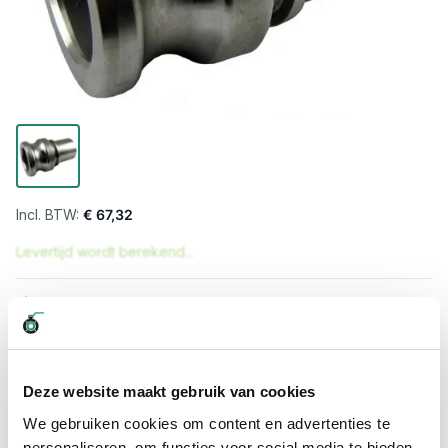
€ 67,32
Levertijd wordt berekend...
Professioneel advies
15.000 producten uit voorraad
Hoge klantbeoordelingen: 9/10
Snelle levering
Deze website maakt gebruik van cookies
We gebruiken cookies om content en advertenties te
Snel naar
personaliseren, om functies voor social media te bieden