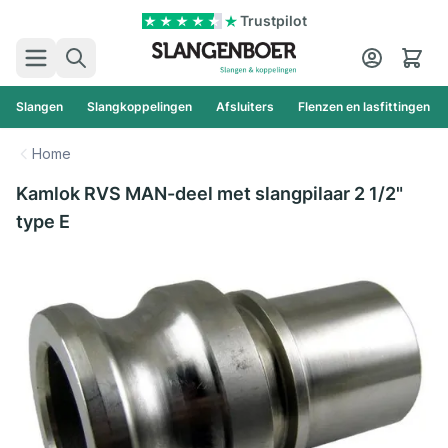
Ga naar de inhoud
Trustpilot
Zoek
Cart
Slangen
Slangkoppelingen
Afsluiters
Flenzen en lasfittingen
Home
Kamlok RVS MAN-deel met slangpilaar 2 1/2"
type E