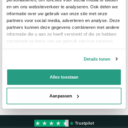
en om ons websiteverkeer te analyseren. Ook delen we
Meer informatie
informatie over uw gebruik van onze site met onze
partners voor social media, adverteren en analyse. Deze
Meer informatie
partners kunnen deze gegevens combineren met andere
Maatvoering koppeling
2 1/2"
informatie die u aan ze heeft verstrekt of die ze hebben
verzameld op basis van uw gebruik van hun services.
Materiaal
RVS
Details tonen
Vragen? Neem dan nu contact op
We zijn beschikbaar van ma t/m vr van 08:00 tot 17:00 uur.
Alles toestaan
Neem contact met ons op
Aanpassen
Trustpilot