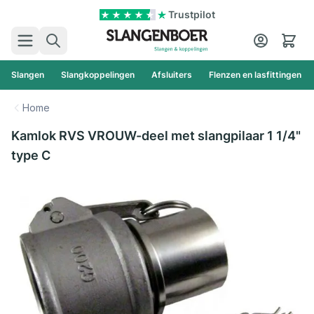
Ga naar de inhoud
Trustpilot
Zoek
Cart
Slangen
Slangkoppelingen
Afsluiters
Flenzen en lasfittingen
Home
Kamlok RVS VROUW-deel met slangpilaar 1 1/4"
type C