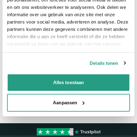
en om ons websiteverkeer te analyseren. Ook delen we
Meer informatie
informatie over uw gebruik van onze site met onze
partners voor social media, adverteren en analyse. Deze
Meer informatie
partners kunnen deze gegevens combineren met andere
Maatvoering koppeling
1 1/4"
informatie die u aan ze heeft verstrekt of die ze hebben
verzameld op basis van uw gebruik van hun services.
Materiaal
RVS
Details tonen
Vragen? Neem dan nu contact op
We zijn beschikbaar van ma t/m vr van 08:00 tot 17:00 uur.
Alles toestaan
Neem contact met ons op
Aanpassen
Trustpilot