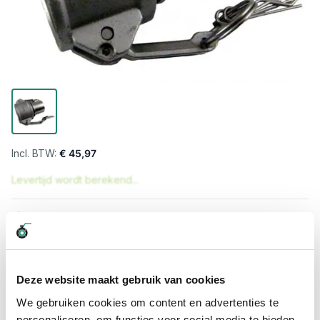
€ 45,97
Levertijd wordt berekend...
Professioneel advies
15.000 producten uit voorraad
Hoge klantbeoordelingen: 9/10
Snelle levering
Deze website maakt gebruik van cookies
We gebruiken cookies om content en advertenties te
Snel naar
personaliseren, om functies voor social media te bieden