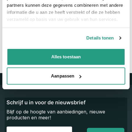
Maatvoering koppeling
1/4" x 8mm
partners kunnen deze gegevens combineren met andere
informatie die u aan ze heeft verstrekt of die ze hebben
verzameld op basis van uw gebruik van hun services.
Vragen? Neem dan nu contact op
We zijn beschikbaar van ma t/m vr van 08:00 tot 17:00 uur.
Details tonen
Neem contact met ons op
Alles toestaan
Aanpassen
Trustpilot
Schrijf u in voor de nieuwsbrief
Blijf op de hoogte van aanbiedingen, nieuwe
producten en meer!
Email