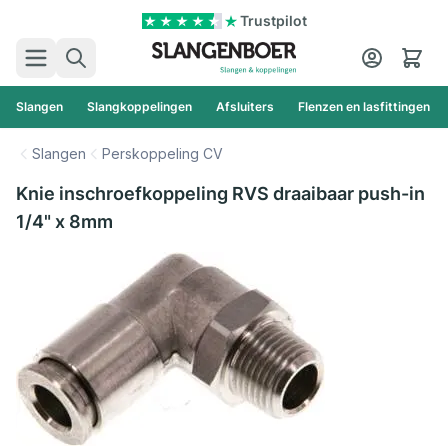
Ga naar de inhoud
Trustpilot
Zoek
Cart
Slangen
Slangkoppelingen
Afsluiters
Flenzen en lasfittingen
Slangen
Perskoppeling CV
Knie inschroefkoppeling RVS draaibaar push-in
1/4" x 8mm