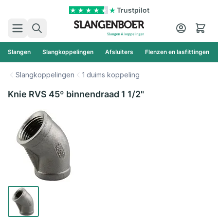
Ga naar de inhoud
Trustpilot
Zoek
Cart
Slangen
Slangkoppelingen
Afsluiters
Flenzen en lasfittingen
Slangkoppelingen
1 duims koppeling
Knie RVS 45º binnendraad 1 1/2"