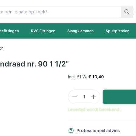
asfittingen
RVS Fittingen
Slangklemmen
Spuitpistolen
2"
draad nr. 90 1 1/2"
€ 10,49
Aantal
Levertijd wordt berekend...
Professioneel advies