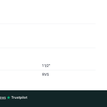
1 1/2"
RVS
iews
Trustpilot