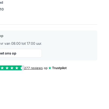
ad
/10
op
r van 08:00 tot 17:00 uur.
et ons op
277 reviews
op
Trustpilot