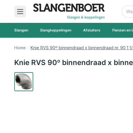
Ga naar de inhoud
Zoek
Slangen
Slangkoppelingen
Afsluiters
Flenzen en l
Home
Knie RVS 90º binnendraad x binnendraad nr. 90 1 1/
Knie RVS 90º binnendraad x binnen