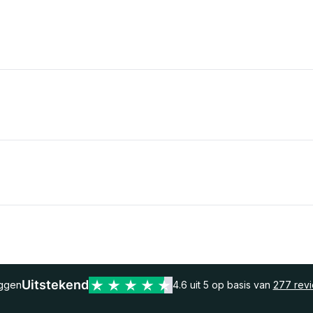
Uitstekend
eggen
4.6 uit 5 op basis van
277 rev