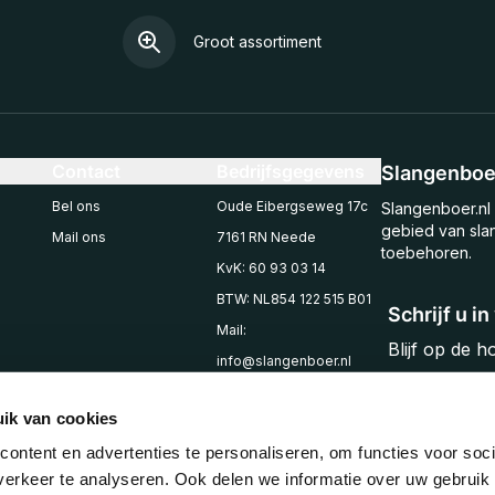
Groot assortiment
Contact
Bedrijfsgegevens
Slangenboer
Bel ons
Oude Eibergseweg 17c
Slangenboer.nl 
gebied van sla
Mail ons
7161 RN Neede
toebehoren.
KvK: 60 93 03 14
BTW: NL854 122 515 B01
Schrijf u i
Mail:
Blijf op de 
info@slangenboer.nl
Email
Tel: +31545294853
ik van cookies
ontent en advertenties te personaliseren, om functies voor soci
erkeer te analyseren. Ook delen we informatie over uw gebruik 