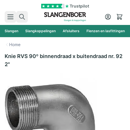
Ga naar de inhoud
Trustpilot
Zoek
Cart
Slangen
Slangkoppelingen
Afsluiters
Flenzen en lasfittingen
Home
Knie RVS 90º binnendraad x buitendraad nr. 92
2"