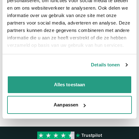
Snel naar
personaliseren, om functies voor social media te bieden
en om ons websiteverkeer te analyseren. Ook delen we
Meer informatie
informatie over uw gebruik van onze site met onze
partners voor social media, adverteren en analyse. Deze
Meer informatie
partners kunnen deze gegevens combineren met andere
informatie die u aan ze heeft verstrekt of die ze hebben
Maatvoering koppeling
2"
verzameld op basis van uw gebruik van hun services.
Materiaal
RVS
Details tonen
Vragen? Neem dan nu contact op
We zijn beschikbaar van ma t/m vr van 08:00 tot 17:00 uur.
Alles toestaan
Neem contact met ons op
Aanpassen
Trustpilot