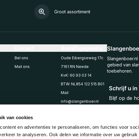
Groot assortiment
Contact
Bedrijfsgegevens
Slangenboer
Bel ons
Oude Eibergseweg 17c
Slangenboer.nl 
gebied van sla
Mail ons
7161 RN Neede
toebehoren.
KvK: 60 93 03 14
BTW: NL854 122 515 B01
Schrijf u i
Mail:
Blijf op de 
info@slangenboer.nl
Email
Tel: +31545294853
ik van cookies
ontent en advertenties te personaliseren, om functies voor soci
erkeer te analyseren. Ook delen we informatie over uw gebruik 