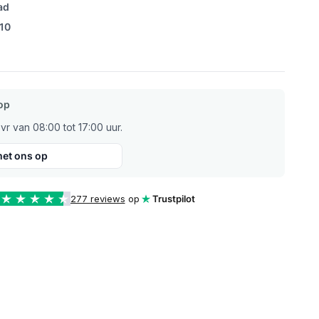
ad
/10
op
r van 08:00 tot 17:00 uur.
et ons op
277 reviews
op
Trustpilot