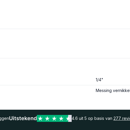
1/4"
Messing vernikke
Uitstekend
eggen
4.6 uit 5 op basis van
277 rev