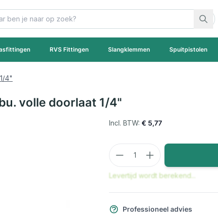
asfittingen
RVS Fittingen
Slangklemmen
Spuitpistolen
1/4"
u. volle doorlaat 1/4"
€ 5,77
Aantal
Levertijd wordt berekend...
Professioneel advies