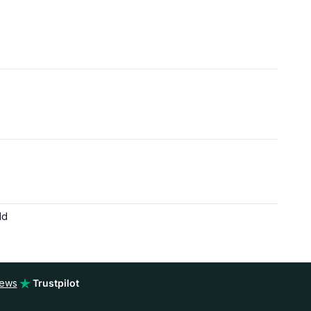
ld
iews
Trustpilot