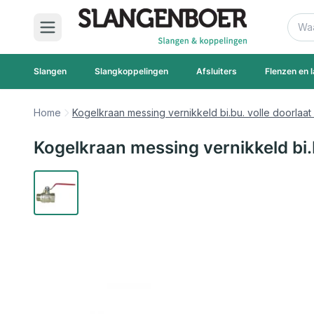
Ga naar de inhoud
Zoek
Slangen
Slangkoppelingen
Afsluiters
Flenzen en l
Home
Kogelkraan messing vernikkeld bi.bu. volle doorlaat 
Kogelkraan messing vernikkeld bi.b