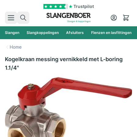
Ga naar de inhoud
Trustpilot
Zoek
Cart
Slangen
Slangkoppelingen
Afsluiters
Flenzen en lasfittingen
Home
Kogelkraan messing vernikkeld met L-boring
1.1/4"