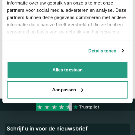
Meer informatie
informatie over uw gebruik van onze site met onze
partners voor social media, adverteren en analyse. Deze
Maatvoering koppeling
1 1/4"
partners kunnen deze gegevens combineren met andere
Materiaal
Messing vernikkeld
informatie die u aan ze heeft verstrekt of die ze hebben
verzameld op basis van uw gebruik van hun services.
Vragen? Neem dan nu contact op
Details tonen
We zijn beschikbaar van ma t/m vr van 08:00 tot 17:00 uur.
Neem contact met ons op
Alles toestaan
Aanpassen
Trustpilot
Schrijf u in voor de nieuwsbrief