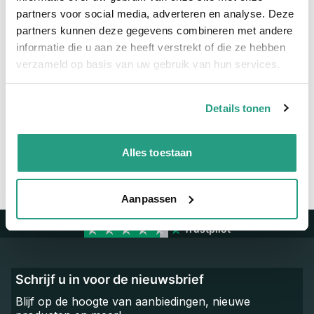
Maatvoering koppeling
2"
partners voor social media, adverteren en analyse. Deze
partners kunnen deze gegevens combineren met andere
Materiaal
Messing vernikkeld
informatie die u aan ze heeft verstrekt of die ze hebben
verzameld op basis van uw gebruik van hun services.
Vragen? Neem dan nu contact op
Details tonen
We zijn beschikbaar van ma t/m vr van 08:00 tot 17:00 uur.
Neem contact met ons op
Alles toestaan
Aanpassen
Trustpilot
Schrijf u in voor de nieuwsbrief
Blijf op de hoogte van aanbiedingen, nieuwe