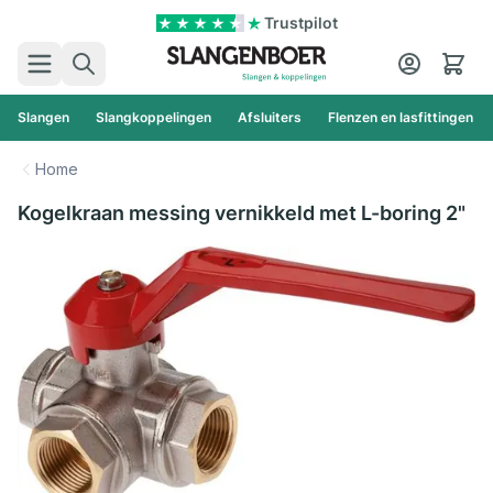
Ga naar de inhoud
Trustpilot
Zoek
Cart
Slangen
Slangkoppelingen
Afsluiters
Flenzen en lasfittingen
Home
Kogelkraan messing vernikkeld met L-boring 2"