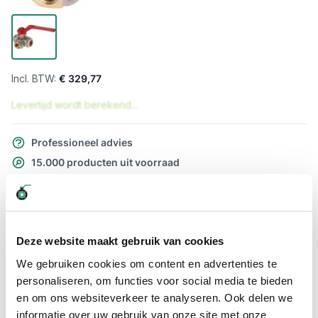
€ 329,77
Levertijd wordt berekend...
Professioneel advies
15.000 producten uit voorraad
Hoge klantbeoordelingen: 9/10
Snelle levering
Snel naar
Deze website maakt gebruik van cookies
Meer informatie
We gebruiken cookies om content en advertenties te
personaliseren, om functies voor social media te bieden
en om ons websiteverkeer te analyseren. Ook delen we
Meer informatie
informatie over uw gebruik van onze site met onze