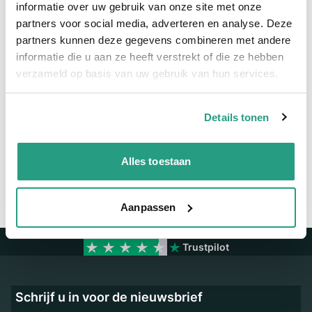
Meer informatie
informatie over uw gebruik van onze site met onze
partners voor social media, adverteren en analyse. Deze
Maatvoering koppeling
3/4"
partners kunnen deze gegevens combineren met andere
Materiaal
Messing vernikkeld
informatie die u aan ze heeft verstrekt of die ze hebben
verzameld op basis van uw gebruik van hun services.
Vragen? Neem dan nu contact op
Details tonen
We zijn beschikbaar van ma t/m vr van 08:00 tot 17:00 uur.
Neem contact met ons op
Alles toestaan
Aanpassen
Trustpilot
Schrijf u in voor de nieuwsbrief