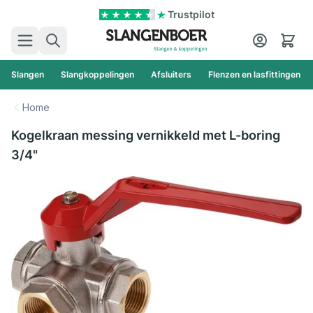
Ga naar de inhoud
Trustpilot
Zoek
Cart
Slangen
Slangkoppelingen
Afsluiters
Flenzen en lasfittingen
Home
Kogelkraan messing vernikkeld met L-boring
3/4"