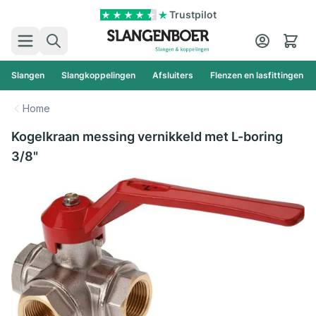
Ga naar de inhoud
Trustpilot
Zoek
Cart
Slangen
Slangkoppelingen
Afsluiters
Flenzen en lasfittingen
Home
Kogelkraan messing vernikkeld met L-boring
3/8"