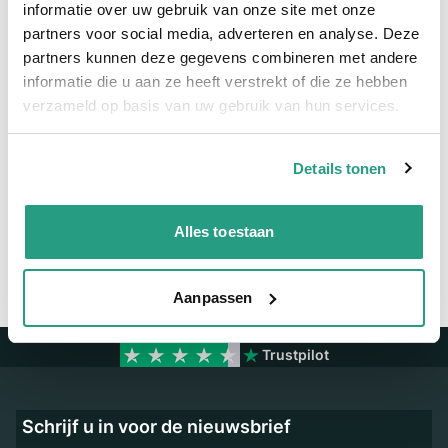
Meer informatie
informatie over uw gebruik van onze site met onze
partners voor social media, adverteren en analyse. Deze
Maatvoering koppeling
3/8"
partners kunnen deze gegevens combineren met andere
Materiaal
Messing vernikkeld
informatie die u aan ze heeft verstrekt of die ze hebben
verzameld op basis van uw gebruik van hun services.
Vragen? Neem dan nu contact op
Details tonen
We zijn beschikbaar van ma t/m vr van 08:00 tot 17:00 uur.
Neem contact met ons op
Alles toestaan
Aanpassen
Trustpilot
Schrijf u in voor de nieuwsbrief