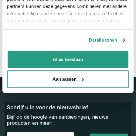
Materiaal
Messing vernikkeld
partners kunnen deze gegevens combineren met andere
informatie die u aan ze heeft verstrekt of die ze hebben
verzameld op basis van uw gebruik van hun services.
Vragen? Neem dan nu contact op
We zijn beschikbaar van ma t/m vr van 08:00 tot 17:00 uur.
Details tonen
Neem contact met ons op
Alles toestaan
Aanpassen
Trustpilot
Schrijf u in voor de nieuwsbrief
Blijf op de hoogte van aanbiedingen, nieuwe
producten en meer!
Email