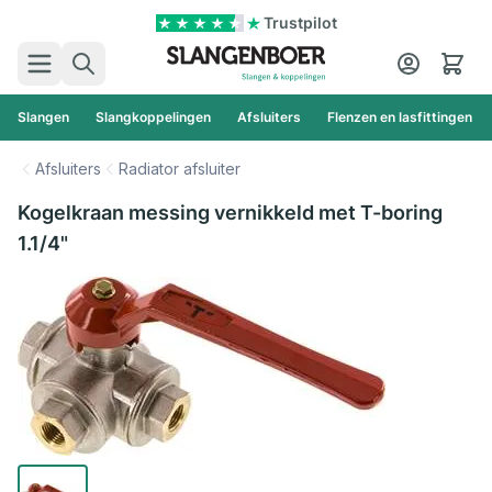
Ga naar de inhoud
Trustpilot
Zoek
Cart
Slangen
Slangkoppelingen
Afsluiters
Flenzen en lasfittingen
Afsluiters
Radiator afsluiter
Kogelkraan messing vernikkeld met T-boring
1.1/4"