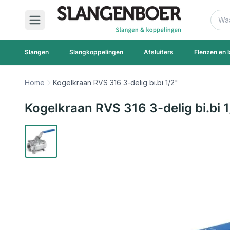
Ga naar de inhoud
Zoek
Slangen
Slangkoppelingen
Afsluiters
Flenzen en l
Home
Kogelkraan RVS 316 3-delig bi.bi 1/2"
Kogelkraan RVS 316 3-delig bi.bi 1