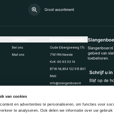
Groot assortiment
Contact
Bedrijfsgegevens
Slangenboer
Bel ons
Oude Eibergseweg 17c
Slangenboer.nl 
gebied van sla
Mail ons
7161 RN Neede
toebehoren.
KvK: 60 93 03 14
BTW: NL854 122 515 B01
Schrijf u i
Mail:
Blijf op de 
info@slangenboer.nl
Email
Tel: +31545294853
ik van cookies
ontent en advertenties te personaliseren, om functies voor soci
erkeer te analyseren. Ook delen we informatie over uw gebruik 