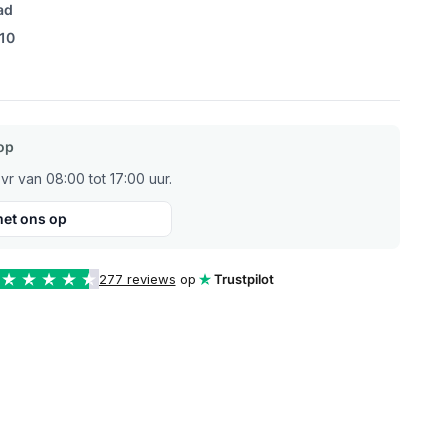
ad
/10
op
r van 08:00 tot 17:00 uur.
et ons op
277 reviews
op
Trustpilot