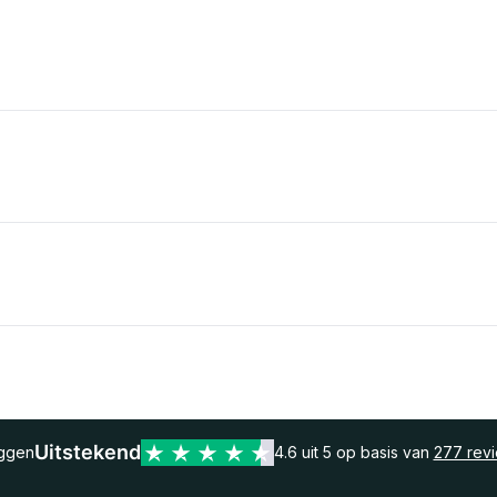
Uitstekend
eggen
4.6 uit 5 op basis van
277 rev