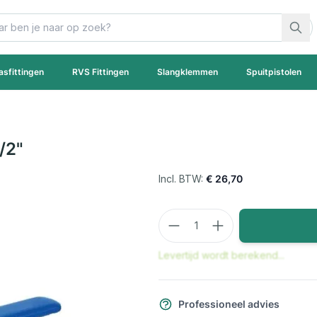
asfittingen
RVS Fittingen
Slangklemmen
Spuitpistolen
/2"
€ 26,70
Aantal
Levertijd wordt berekend...
Professioneel advies