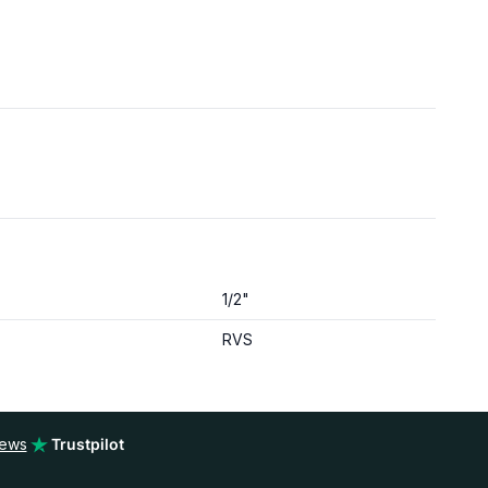
1/2"
RVS
iews
Trustpilot