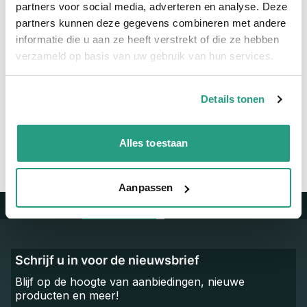
partners voor social media, adverteren en analyse. Deze
Maatvoering koppeling
1/2"
partners kunnen deze gegevens combineren met andere
informatie die u aan ze heeft verstrekt of die ze hebben
verzameld op basis van uw gebruik van hun services.
Vragen? Neem dan nu contact op
We zijn beschikbaar van ma t/m vr van 08:00 tot 17:00 uur.
Details tonen
Neem contact met ons op
Alles toestaan
Aanpassen
Trustpilot
Schrijf u in voor de nieuwsbrief
Blijf op de hoogte van aanbiedingen, nieuwe
producten en meer!