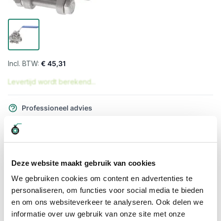
€ 45,31
Levertijd wordt berekend...
Professioneel advies
15.000 producten uit voorraad
Hoge klantbeoordelingen: 9/10
Snelle levering
Deze website maakt gebruik van cookies
Snel naar
We gebruiken cookies om content en advertenties te
personaliseren, om functies voor social media te bieden
Meer informatie
en om ons websiteverkeer te analyseren. Ook delen we
informatie over uw gebruik van onze site met onze
Meer informatie