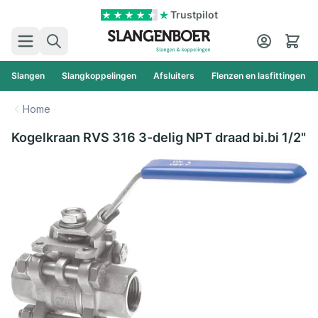
Ga naar de inhoud
Trustpilot
Zoek
Cart
Slangen
Slangkoppelingen
Afsluiters
Flenzen en lasfittingen
Home
Kogelkraan RVS 316 3-delig NPT draad bi.bi 1/2"