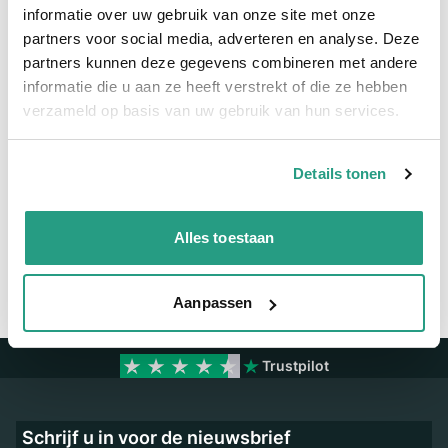
informatie over uw gebruik van onze site met onze
partners voor social media, adverteren en analyse. Deze
Meer informatie
partners kunnen deze gegevens combineren met andere
informatie die u aan ze heeft verstrekt of die ze hebben
Maatvoering koppeling
1/2"
verzameld op basis van uw gebruik van hun services.
Vragen? Neem dan nu contact op
Details tonen
We zijn beschikbaar van ma t/m vr van 08:00 tot 17:00 uur.
Neem contact met ons op
Alles toestaan
Aanpassen
Trustpilot
Schrijf u in voor de nieuwsbrief