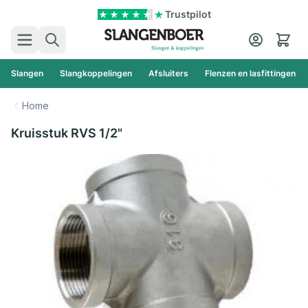
Ga naar de inhoud
Trustpilot
Zoek
Cart
Slangen
Slangkoppelingen
Afsluiters
Flenzen en lasfittingen
Home
Kruisstuk RVS 1/2"