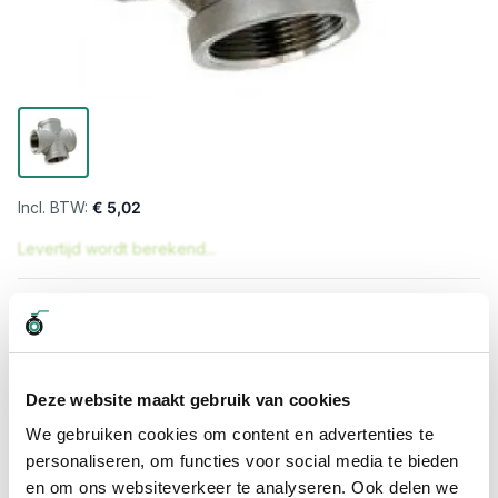
€ 5,02
Levertijd wordt berekend...
Professioneel advies
15.000 producten uit voorraad
Hoge klantbeoordelingen: 9/10
Deze website maakt gebruik van cookies
Snelle levering
We gebruiken cookies om content en advertenties te
Snel naar
personaliseren, om functies voor social media te bieden
en om ons websiteverkeer te analyseren. Ook delen we
Meer informatie