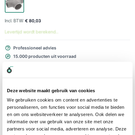
€ 80,03
Levertijd wordt berekend...
Professioneel advies
15.000 producten uit voorraad
Hoge klantbeoordelingen: 9/10
Snelle levering
Snel naar
Deze website maakt gebruik van cookies
Meer informatie
We gebruiken cookies om content en advertenties te
personaliseren, om functies voor social media te bieden
en om ons websiteverkeer te analyseren. Ook delen we
Meer informatie
informatie over uw gebruik van onze site met onze
Maatvoering koppeling
42,4 x 2 mm
partners voor social media, adverteren en analyse. Deze