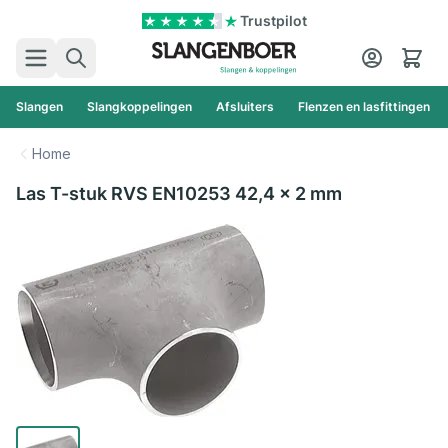
Ga naar de inhoud
Trustpilot
Zoek
Cart
Slangen
Slangkoppelingen
Afsluiters
Flenzen en lasfittingen
Home
Las T-stuk RVS EN10253 42,4 x 2 mm