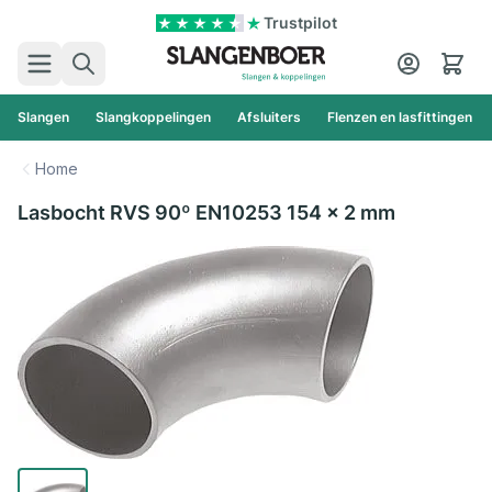
Ga naar de inhoud
Trustpilot
Zoek
Cart
Slangen
Slangkoppelingen
Afsluiters
Flenzen en lasfittingen
Home
Lasbocht RVS 90º EN10253 154 x 2 mm