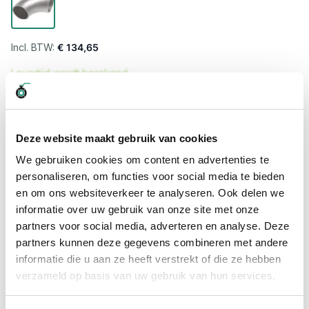
€ 134,65
Levertijd wordt berekend...
Professioneel advies
15.000 producten uit voorraad
Deze website maakt gebruik van cookies
Hoge klantbeoordelingen: 9/10
We gebruiken cookies om content en advertenties te
Snelle levering
personaliseren, om functies voor social media te bieden
en om ons websiteverkeer te analyseren. Ook delen we
Snel naar
informatie over uw gebruik van onze site met onze
Meer informatie
partners voor social media, adverteren en analyse. Deze
partners kunnen deze gegevens combineren met andere
informatie die u aan ze heeft verstrekt of die ze hebben
Meer informatie
verzameld op basis van uw gebruik van hun services.
Maatvoering koppeling
154 x 2 mm