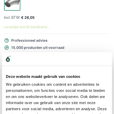
€ 26,05
Levertijd wordt berekend...
Professioneel advies
15.000 producten uit voorraad
Hoge klantbeoordelingen: 9/10
Snelle levering
Snel naar
Deze website maakt gebruik van cookies
Meer informatie
We gebruiken cookies om content en advertenties te
personaliseren, om functies voor social media te bieden
en om ons websiteverkeer te analyseren. Ook delen we
Meer informatie
informatie over uw gebruik van onze site met onze
Maatvoering koppeling
44,5 x 2 mm
partners voor social media, adverteren en analyse. Deze