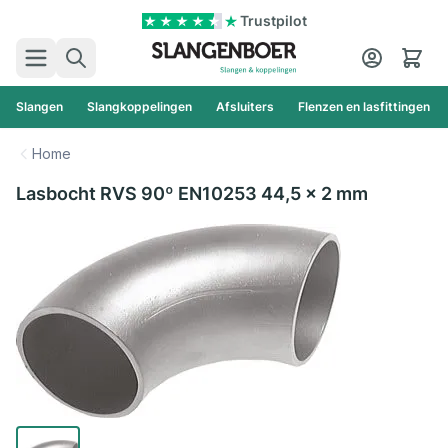
Ga naar de inhoud
Trustpilot
Zoek
Cart
Slangen
Slangkoppelingen
Afsluiters
Flenzen en lasfittingen
Home
Lasbocht RVS 90º EN10253 44,5 x 2 mm