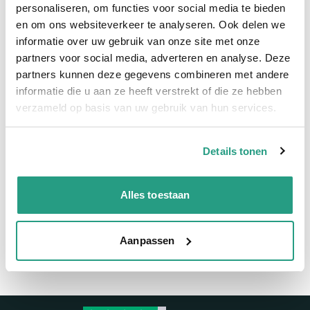
personaliseren, om functies voor social media te bieden
Snel naar
en om ons websiteverkeer te analyseren. Ook delen we
Meer informatie
informatie over uw gebruik van onze site met onze
partners voor social media, adverteren en analyse. Deze
Meer informatie
partners kunnen deze gegevens combineren met andere
informatie die u aan ze heeft verstrekt of die ze hebben
Maatvoering koppeling
1/4" x 30mm
verzameld op basis van uw gebruik van hun services.
Materiaal
RVS
Details tonen
Vragen? Neem dan nu contact op
Alles toestaan
We zijn beschikbaar van ma t/m vr van 08:00 tot 17:00 uur.
Neem contact met ons op
Aanpassen