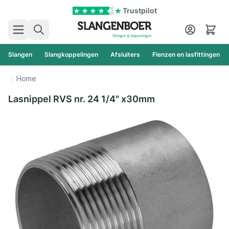
Ga naar de inhoud
Trustpilot
Zoek
Cart
Slangen
Slangkoppelingen
Afsluiters
Flenzen en lasfittingen
Home
Lasnippel RVS nr. 24 1/4" x30mm