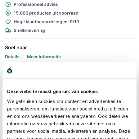
Professioneel advies
15.000 producten uit voorraad
Hoge klantbeoordelingen: 9/10
Snelle levering
Snel naar
Details
Meer informatie
Details
Zoekt u een extreem flexibele luchtslang die ook geschikt is
voor water? Dan is de Luchtslang Ragno PU groen 10 x 15mm
Deze website maakt gebruik van cookies
wat u zoekt. De luchtslang Ragno Pu is extreem soepel en
We gebruiken cookies om content en advertenties te
slijtvast. Deze slang van producent Merlett is veel lichter dan
vergelijkbare PVC en rubber luchtslangen die ook geschikt
personaliseren, om functies voor social media te bieden
zijn voor water. Dat maakt het gebruik van deze slang
en om ons websiteverkeer te analyseren. Ook delen we
aanzienlijk comfortabeler.
informatie over uw gebruik van onze site met onze
partners voor social media, adverteren en analyse. Deze
Deze slang is geproduceerd van slijtvast polyurethaan,
afgekort PU en thermoplastisch rubber. Ook heeft de slang
partners kunnen deze gegevens combineren met andere