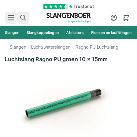
Ga naar de inhoud
Trustpilot
Zoek
Cart
Slangen
Slangkoppelingen
Afsluiters
Flenzen en lasfittingen
Slangen
Lucht/waterslangen
Ragno PU Luchtslang
Luchtslang Ragno PU groen 10 x 15mm