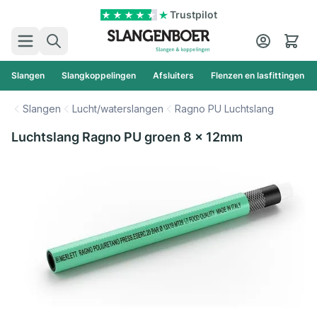
Ga naar de inhoud
Trustpilot
Zoek
Cart
Slangen
Slangkoppelingen
Afsluiters
Flenzen en lasfittingen
Slangen
Lucht/waterslangen
Ragno PU Luchtslang
Luchtslang Ragno PU groen 8 x 12mm