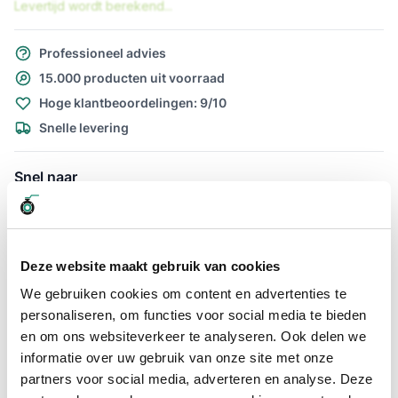
Levertijd wordt berekend...
Professioneel advies
15.000 producten uit voorraad
Hoge klantbeoordelingen: 9/10
Snelle levering
Snel naar
Details
Meer informatie
Details
Deze website maakt gebruik van cookies
Zoekt u een extreem flexibele luchtslang die ook geschikt is
We gebruiken cookies om content en advertenties te
voor water? Dan is de Luchtslang Ragno PU groen 8 x 12mm
wat u zoekt. De luchtslang Ragno Pu is extreem soepel en
personaliseren, om functies voor social media te bieden
slijtvast. Deze slang van producent Merlett is veel lichter dan
en om ons websiteverkeer te analyseren. Ook delen we
vergelijkbare PVC en rubber luchtslangen die ook geschikt
informatie over uw gebruik van onze site met onze
zijn voor water. Dat maakt het gebruik van deze slang
partners voor social media, adverteren en analyse. Deze
aanzienlijk comfortabeler.