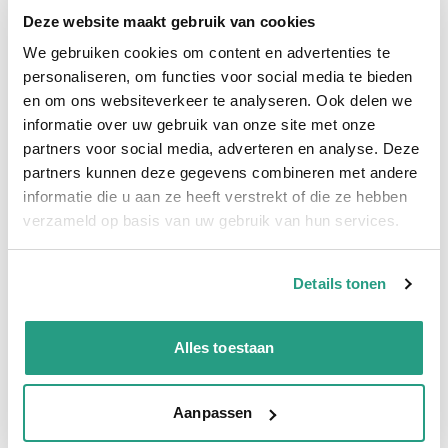
koelwaterslang, algemene luchtslang en waterslang (tot
Deze website maakt gebruik van cookies
+55ºC).
We gebruiken cookies om content en advertenties te
De Luchtslang Reeflex TA AL 13mm / 50 meter is verkrijgbaar
personaliseren, om functies voor social media te bieden
per meter en op volle rollen van 50 meter, bestelt u
en om ons websiteverkeer te analyseren. Ook delen we
bijvoorbeeld aantal 7? Dan krijgt u in dit geval 7 meter
informatie over uw gebruik van onze site met onze
geleverd van de Luchtslang Reeflex TA AL 13mm / 50 meter.
partners voor social media, adverteren en analyse. Deze
Kenmerken Luchtslang Reeflex TA
partners kunnen deze gegevens combineren met andere
informatie die u aan ze heeft verstrekt of die ze hebben
AL 13mm / 50 meter
verzameld op basis van uw gebruik van hun services.
De PVC gewapende luchtslang is transparant en heeft een
temperatuurbereik van -20ºC tot +55ºC. De Luchtslang
Reeflex heeft een maatvoering 13mm en wordt veelvuldig
Details tonen
gebruikt als persluchtslang, compressorslang en kan
daarnaast zelfs gebruikt worden voor doorvoer van beperkte
vloeibare levensmiddelen.
Alles toestaan
Luchtslang Reeflex TA AL 13mm / 50 meter heeft een textiel
versterkte binnenwand, 3 lagen constructie.
Aanpassen
Verschillende diameters