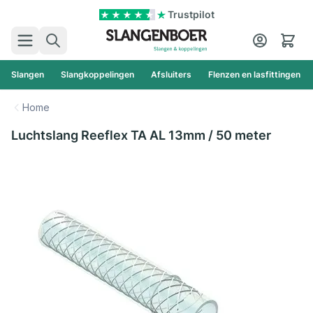
Ga naar de inhoud
Trustpilot
Zoek
Cart
Slangen
Slangkoppelingen
Afsluiters
Flenzen en lasfittingen
Home
Luchtslang Reeflex TA AL 13mm / 50 meter