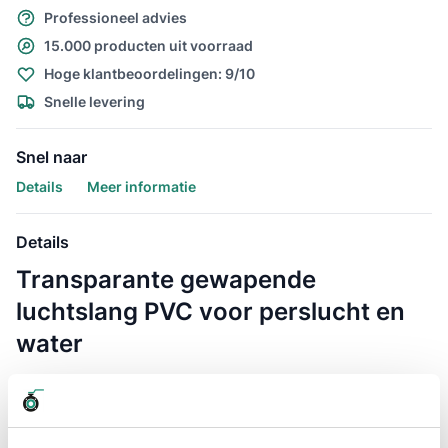
Professioneel advies
15.000 producten uit voorraad
Hoge klantbeoordelingen: 9/10
Snelle levering
Snel naar
Details
Meer informatie
Details
Transparante gewapende
luchtslang PVC voor perslucht en
water
De luchtslang transparant Luchtslang Reeflex TA AL 13mm / 50
meter is een zeer flexibele gewapende luchtslang die ook als
PVC waterslang kan worden gebruikt. De luchtslang Reeflex
PVC 13mm wordt veelvuldig gebruikt als compressorslang,