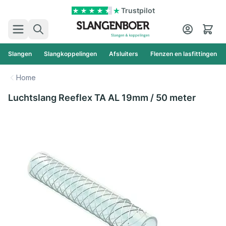
Ga naar de inhoud
Trustpilot
Zoek
Cart
Slangen
Slangkoppelingen
Afsluiters
Flenzen en lasfittingen
Home
Luchtslang Reeflex TA AL 19mm / 50 meter