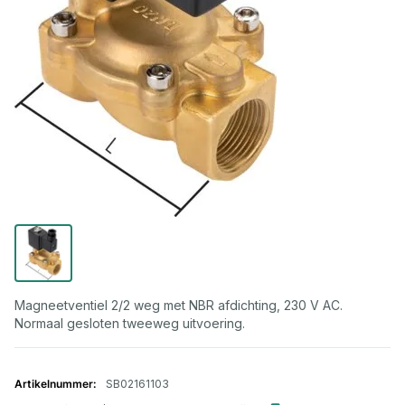
Magneetventiel 2/2 weg met NBR afdichting, 230 V AC.
Normaal gesloten tweeweg uitvoering.
Gegroepeerde productitems
SB02161103