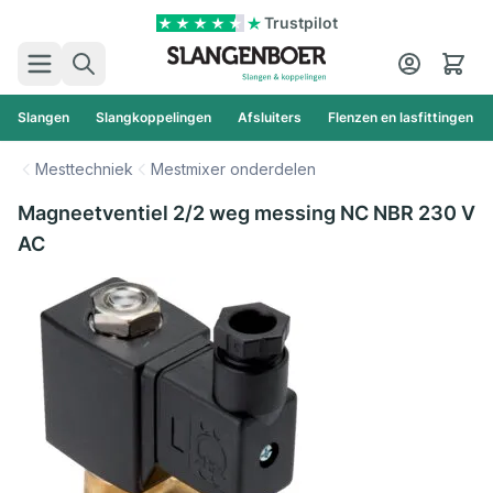
Ga naar de inhoud
Trustpilot
Zoek
Cart
Slangen
Slangkoppelingen
Afsluiters
Flenzen en lasfittingen
Mesttechniek
Mestmixer onderdelen
Magneetventiel 2/2 weg messing NC NBR 230 V
AC