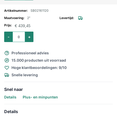
SB02161120
2"
€ 439,45
Aantal voor Magneetventiel 2/2 weg messing NC NBR 230 V AC 2"
-
+
Professioneel advies
15.000 producten uit voorraad
Hoge klantbeoordelingen: 9/10
Snelle levering
Snel naar
Details
Plus- en minpunten
Details