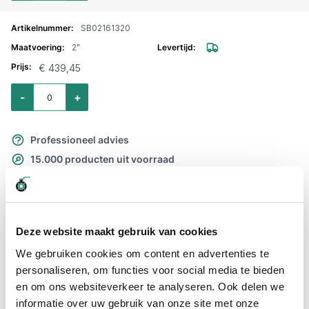
SB02161320
2"
€ 439,45
Aantal voor Magneetventiel 2/2 weg messing NC NBR 24 V AC 2"
-
+
Professioneel advies
15.000 producten uit voorraad
Hoge klantbeoordelingen: 9/10
Snelle levering
Deze website maakt gebruik van cookies
Snel naar
We gebruiken cookies om content en advertenties te
Details
Plus- en minpunten
personaliseren, om functies voor social media te bieden
en om ons websiteverkeer te analyseren. Ook delen we
Details
informatie over uw gebruik van onze site met onze