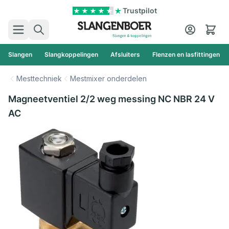
Ga naar de inhoud
Trustpilot
Zoek
Cart
Slangen
Slangkoppelingen
Afsluiters
Flenzen en lasfittingen
Mesttechniek
Mestmixer onderdelen
Magneetventiel 2/2 weg messing NC NBR 24 V
AC