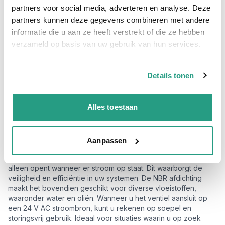
Magneetventiel 2/2 weg messing
partners voor social media, adverteren en analyse. Deze
partners kunnen deze gegevens combineren met andere
NC NBR 24 V AC: uw betrouwbare
informatie die u aan ze heeft verstrekt of die ze hebben
afsluitoplossing
verzameld op basis van uw gebruik van hun services.
U zoekt een oplossing die zorgt voor een nauwkeurige en
betrouwbare afsluiting? Bij Slangenboer hebben we de
Details tonen
perfecte keuze voor u met ons
magneetventiel 2/2 weg
messing NC NBR 24 V AC
. Dit ventiel is vervaardigd van
duurzaam messing, wat zorgt voor een lange levensduur en
Alles toestaan
betrouwbaarheid in allerlei omstandigheden.
Wat maakt dit magneetventiel bijzonder?
Aanpassen
Dit robuuste ventiel is speciaal ontworpen om te functioneren
met een normaal gesloten mechanisme, wat betekent dat het
alleen opent wanneer er stroom op staat. Dit waarborgt de
veiligheid en efficiëntie in uw systemen. De NBR afdichting
maakt het bovendien geschikt voor diverse vloeistoffen,
waaronder water en oliën. Wanneer u het ventiel aansluit op
een 24 V AC stroombron, kunt u rekenen op soepel en
storingsvrij gebruik. Ideaal voor situaties waarin u op zoek