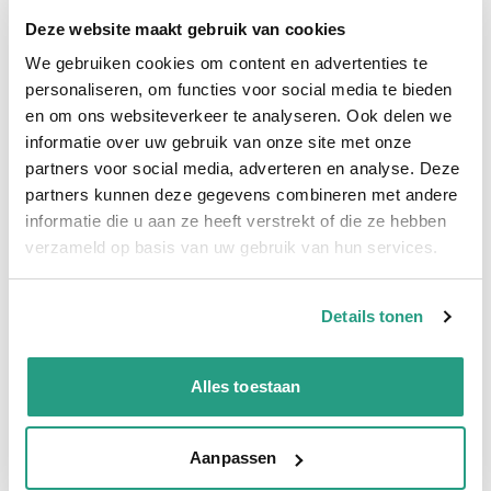
Deze website maakt gebruik van cookies
Snel naar
We gebruiken cookies om content en advertenties te
Plus- en minpunten
Meer informatie
personaliseren, om functies voor social media te bieden
en om ons websiteverkeer te analyseren. Ook delen we
Plus- en minpunten
informatie over uw gebruik van onze site met onze
partners voor social media, adverteren en analyse. Deze
Trilling- en schokbestendig
partners kunnen deze gegevens combineren met andere
informatie die u aan ze heeft verstrekt of die ze hebben
Meer informatie
verzameld op basis van uw gebruik van hun services.
Maatvoering koppeling
1/4"
Temperatuur/- Drukbereik
0 tot 4 bar
Details tonen
Verkoopeenheid
Per stuk
Alles toestaan
Vragen? Neem dan nu contact op
Aanpassen
We zijn beschikbaar van ma t/m vr van 08:00 tot 17:00 uur.