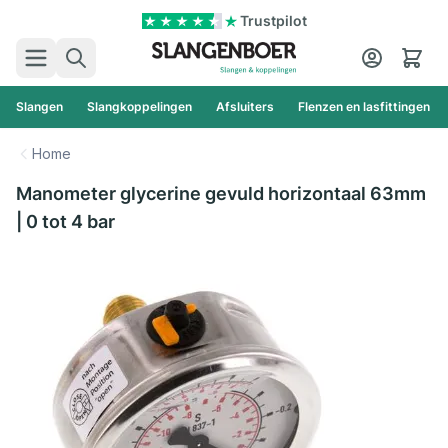
Ga naar de inhoud
Trustpilot
Zoek
Cart
Slangen
Slangkoppelingen
Afsluiters
Flenzen en lasfittingen
Home
Manometer glycerine gevuld horizontaal 63mm
| 0 tot 4 bar