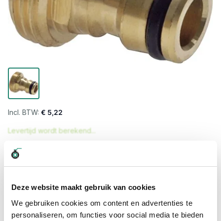
€ 5,22
Levertijd wordt berekend...
Professioneel advies
15.000 producten uit voorraad
Hoge klantbeoordelingen: 9/10
Deze website maakt gebruik van cookies
Snelle levering
We gebruiken cookies om content en advertenties te
personaliseren, om functies voor social media te bieden