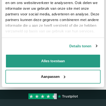
Snel naar
en om ons websiteverkeer te analyseren. Ook delen we
informatie over uw gebruik van onze site met onze
Meer informatie
partners voor social media, adverteren en analyse. Deze
partners kunnen deze gegevens combineren met andere
Meer informatie
informatie die u aan ze heeft verstrekt of die ze hebben
verzameld op basis van uw gebruik van hun services.
Maatvoering koppeling
3/4"
Details tonen
Vragen? Neem dan nu contact op
We zijn beschikbaar van ma t/m vr van 08:00 tot 17:00 uur.
Alles toestaan
Neem contact met ons op
Aanpassen
Trustpilot