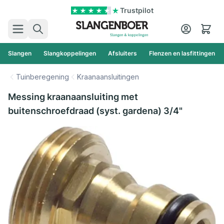
Ga naar de inhoud
Trustpilot
Zoek
Cart
Slangen
Slangkoppelingen
Afsluiters
Flenzen en lasfittingen
Tuinberegening
Kraanaansluitingen
Messing kraanaansluiting met
buitenschroefdraad (syst. gardena) 3/4"