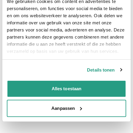
We gebruiken cookies om content en advertenties te
Hoge klantbeoordelingen: 9/10
personaliseren, om functies voor social media te bieden
Snelle levering
en om ons websiteverkeer te analyseren. Ook delen we
informatie over uw gebruik van onze site met onze
Snel naar
partners voor social media, adverteren en analyse. Deze
Meer informatie
partners kunnen deze gegevens combineren met andere
informatie die u aan ze heeft verstrekt of die ze hebben
verzameld op basis van uw gebruik van hun services.
Meer informatie
Maatvoering koppeling
3/4"
Details tonen
Vragen? Neem dan nu contact op
Alles toestaan
We zijn beschikbaar van ma t/m vr van 08:00 tot 17:00 uur.
Neem contact met ons op
Aanpassen