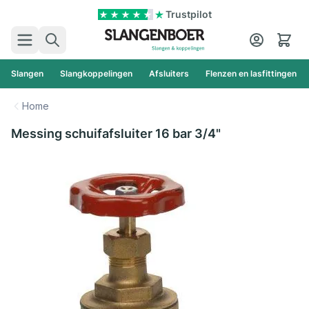
Ga naar de inhoud
Trustpilot
Zoek
Cart
Slangen
Slangkoppelingen
Afsluiters
Flenzen en lasfittingen
Home
Messing schuifafsluiter 16 bar 3/4"