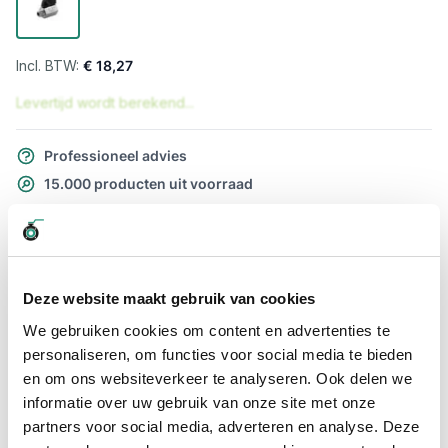
€ 18,27
Levertijd wordt berekend...
Professioneel advies
15.000 producten uit voorraad
Hoge klantbeoordelingen: 9/10
Snelle levering
Snel naar
Deze website maakt gebruik van cookies
Meer informatie
We gebruiken cookies om content en advertenties te
personaliseren, om functies voor social media te bieden
en om ons websiteverkeer te analyseren. Ook delen we
Meer informatie
informatie over uw gebruik van onze site met onze
Maatvoering koppeling
1/2"
partners voor social media, adverteren en analyse. Deze