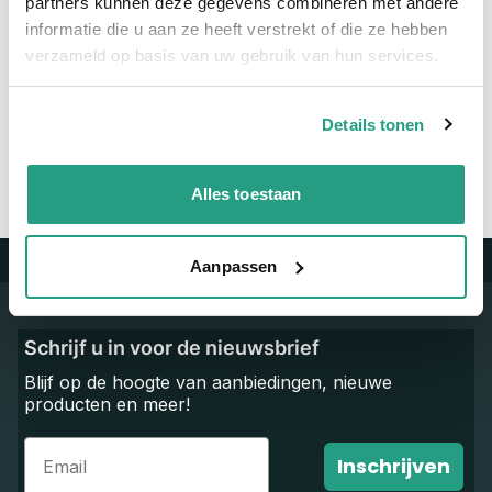
partners kunnen deze gegevens combineren met andere
informatie die u aan ze heeft verstrekt of die ze hebben
Vragen? Neem dan nu contact op
verzameld op basis van uw gebruik van hun services.
We zijn beschikbaar van ma t/m vr van 08:00 tot 17:00 uur.
Details tonen
Neem contact met ons op
Alles toestaan
Aanpassen
Trustpilot
Schrijf u in voor de nieuwsbrief
Blijf op de hoogte van aanbiedingen, nieuwe
producten en meer!
Email
Inschrijven