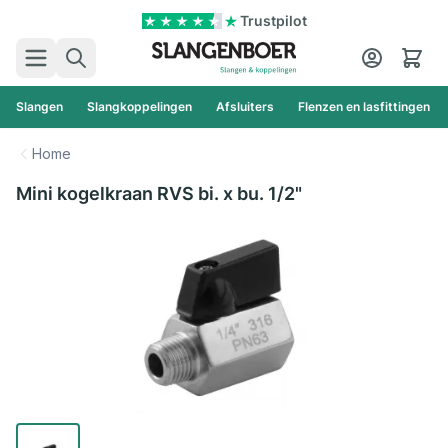
Ga naar de inhoud
Trustpilot
Zoek
Cart
Slangen
Slangkoppelingen
Afsluiters
Flenzen en lasfittingen
Home
Mini kogelkraan RVS bi. x bu. 1/2"