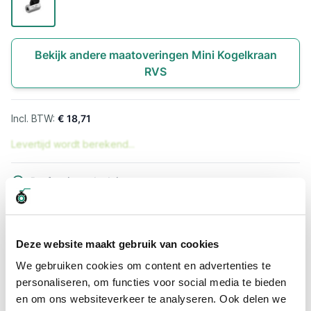
Bekijk andere maatoveringen Mini Kogelkraan
RVS
€ 18,71
Levertijd wordt berekend...
Professioneel advies
15.000 producten uit voorraad
Hoge klantbeoordelingen: 9/10
Snelle levering
Deze website maakt gebruik van cookies
We gebruiken cookies om content en advertenties te
Snel naar
personaliseren, om functies voor social media te bieden
Meer informatie
en om ons websiteverkeer te analyseren. Ook delen we