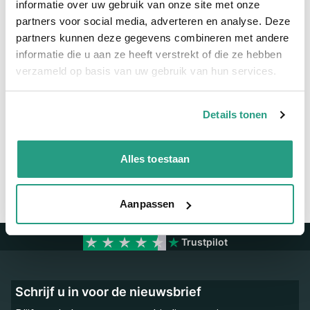
informatie over uw gebruik van onze site met onze
partners voor social media, adverteren en analyse. Deze
Meer informatie
partners kunnen deze gegevens combineren met andere
Maatvoering koppeling
3/8"
informatie die u aan ze heeft verstrekt of die ze hebben
verzameld op basis van uw gebruik van hun services.
Vragen? Neem dan nu contact op
Details tonen
We zijn beschikbaar van ma t/m vr van 08:00 tot 17:00 uur.
Neem contact met ons op
Alles toestaan
Aanpassen
Trustpilot
Schrijf u in voor de nieuwsbrief