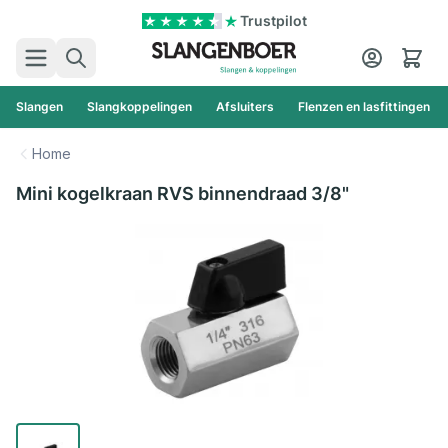
Ga naar de inhoud
Trustpilot
Zoek
Cart
Slangen
Slangkoppelingen
Afsluiters
Flenzen en lasfittingen
Home
Mini kogelkraan RVS binnendraad 3/8"