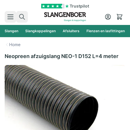
Ga naar de inhoud
Trustpilot
Zoek
Cart
Slangen
Slangkoppelingen
Afsluiters
Flenzen en lasfittingen
Home
Neopreen afzuigslang NEO-1 D152 L=4 meter