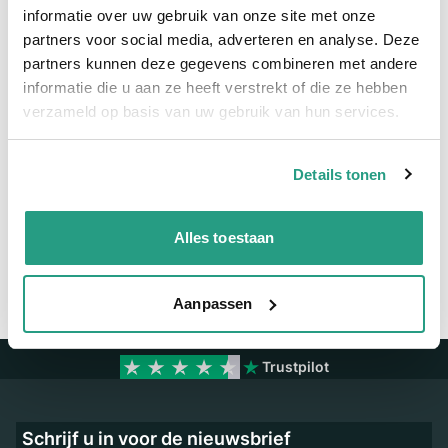
informatie over uw gebruik van onze site met onze
partners voor social media, adverteren en analyse. Deze
Meer informatie
partners kunnen deze gegevens combineren met andere
informatie die u aan ze heeft verstrekt of die ze hebben
Binnendiameter
152mm
verzameld op basis van uw gebruik van hun services.
Vragen? Neem dan nu contact op
Details tonen
We zijn beschikbaar van ma t/m vr van 08:00 tot 17:00 uur.
Neem contact met ons op
Alles toestaan
Aanpassen
Trustpilot
Schrijf u in voor de nieuwsbrief