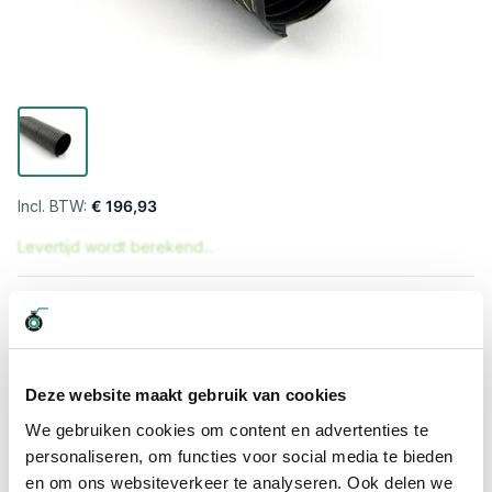
€ 196,93
Levertijd wordt berekend...
Professioneel advies
15.000 producten uit voorraad
Hoge klantbeoordelingen: 9/10
Deze website maakt gebruik van cookies
Snelle levering
We gebruiken cookies om content en advertenties te
personaliseren, om functies voor social media te bieden
Snel naar
en om ons websiteverkeer te analyseren. Ook delen we
Meer informatie