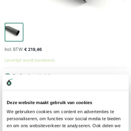
€ 219,46
Levertijd wordt berekend...
Professioneel advies
15.000 producten uit voorraad
Hoge klantbeoordelingen: 9/10
Snelle levering
Deze website maakt gebruik van cookies
We gebruiken cookies om content en advertenties te
Snel naar
personaliseren, om functies voor social media te bieden
Meer informatie
en om ons websiteverkeer te analyseren. Ook delen we