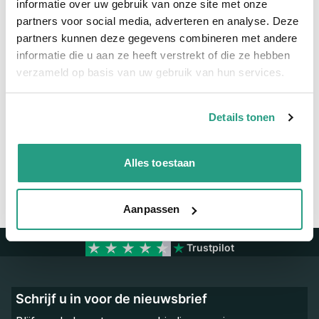
informatie over uw gebruik van onze site met onze
partners voor social media, adverteren en analyse. Deze
Meer informatie
partners kunnen deze gegevens combineren met andere
Binnendiameter
108mm
informatie die u aan ze heeft verstrekt of die ze hebben
verzameld op basis van uw gebruik van hun services.
Vragen? Neem dan nu contact op
Details tonen
We zijn beschikbaar van ma t/m vr van 08:00 tot 17:00 uur.
Neem contact met ons op
Alles toestaan
Aanpassen
Trustpilot
Schrijf u in voor de nieuwsbrief