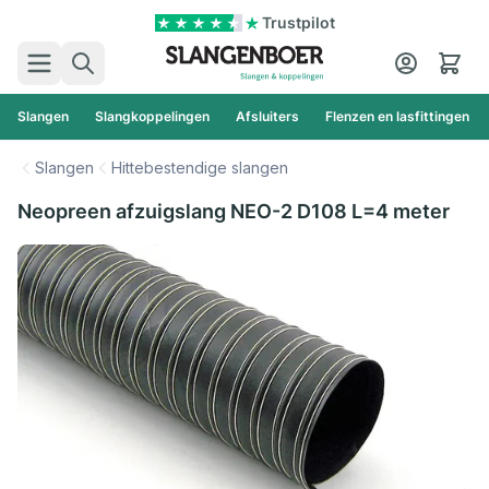
Ga naar de inhoud
Trustpilot
Zoek
Cart
Slangen
Slangkoppelingen
Afsluiters
Flenzen en lasfittingen
Slangen
Hittebestendige slangen
Neopreen afzuigslang NEO-2 D108 L=4 meter