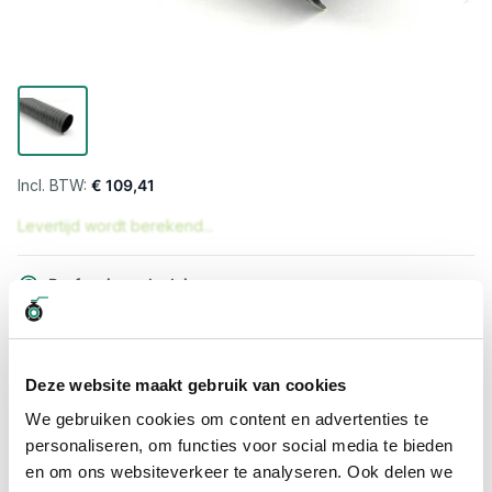
€ 109,41
Levertijd wordt berekend...
Professioneel advies
15.000 producten uit voorraad
Hoge klantbeoordelingen: 9/10
Snelle levering
Deze website maakt gebruik van cookies
We gebruiken cookies om content en advertenties te
Snel naar
personaliseren, om functies voor social media te bieden
Meer informatie
en om ons websiteverkeer te analyseren. Ook delen we