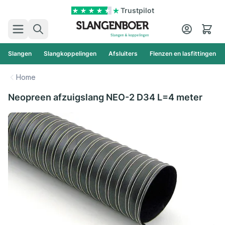
Ga naar de inhoud
Trustpilot
Zoek
Cart
Slangen
Slangkoppelingen
Afsluiters
Flenzen en lasfittingen
Home
Neopreen afzuigslang NEO-2 D34 L=4 meter