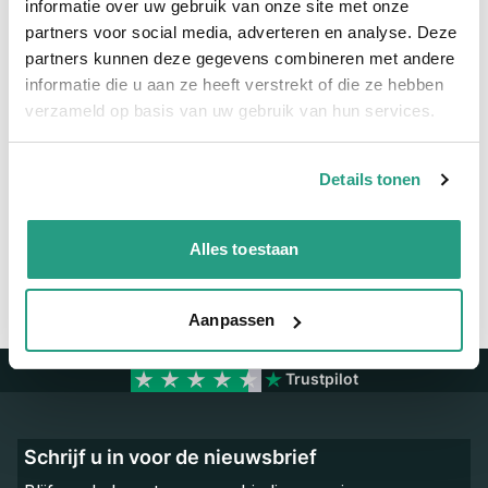
informatie over uw gebruik van onze site met onze
partners voor social media, adverteren en analyse. Deze
Meer informatie
partners kunnen deze gegevens combineren met andere
Binnendiameter
34mm
informatie die u aan ze heeft verstrekt of die ze hebben
verzameld op basis van uw gebruik van hun services.
Vragen? Neem dan nu contact op
Details tonen
We zijn beschikbaar van ma t/m vr van 08:00 tot 17:00 uur.
Neem contact met ons op
Alles toestaan
Aanpassen
Trustpilot
Schrijf u in voor de nieuwsbrief