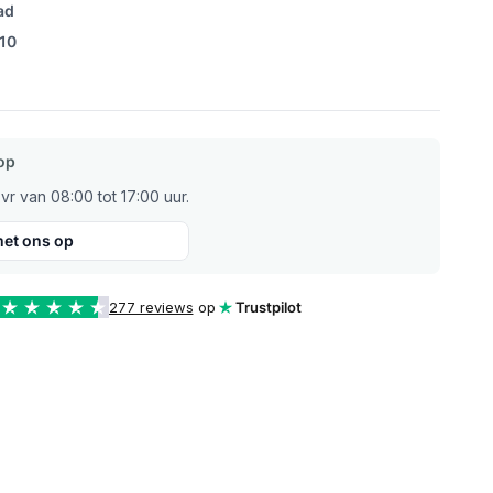
ad
/10
op
r van 08:00 tot 17:00 uur.
et ons op
277 reviews
op
Trustpilot