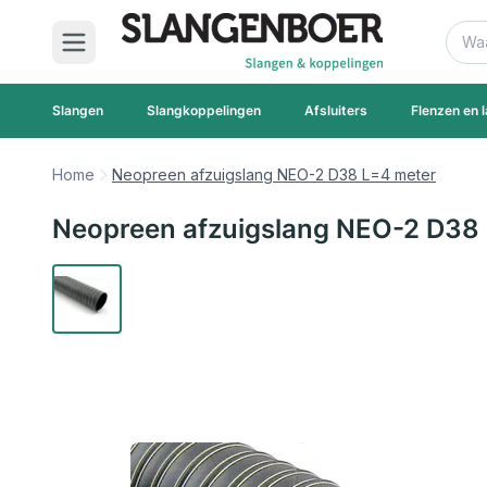
Ga naar de inhoud
Zoek
Slangen
Slangkoppelingen
Afsluiters
Flenzen en l
Home
Neopreen afzuigslang NEO-2 D38 L=4 meter
Neopreen afzuigslang NEO-2 D38