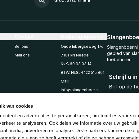
Groot assortiment
Contact
Bedrijfsgegevens
Slangenboer
Bel ons
Oude Eibergseweg 17c
Slangenboer.nl 
gebied van sla
Mail ons
7161 RN Neede
toebehoren.
KvK: 60 93 03 14
BTW: NL854 122 515 B01
Schrijf u i
Mail:
Blijf op de 
info@slangenboer.nl
Email
Tel: +31545294853
ik van cookies
ontent en advertenties te personaliseren, om functies voor soci
erkeer te analyseren. Ook delen we informatie over uw gebruik 
cial media, adverteren en analyse. Deze partners kunnen deze
ormatie die u aan ze heeft verstrekt of die ze hebben verzameld