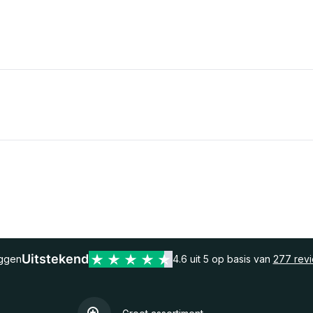
Uitstekend
eggen
4.6 uit 5 op basis van
277 rev