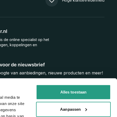
Hoge klanttevredenheid
.nl
is de online specialist op het
ngen, koppelingen en
n voor de nieuwsbrief
hoogte van aanbiedingen, nieuwe producten en meer!
Inschrijven
Alles toestaan
al media te
van onze site
Aanpassen
 gegevens
 op basis van