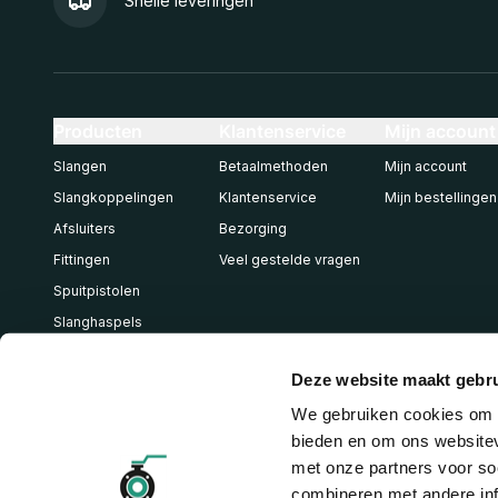
Snelle leveringen
Producten
Klantenservice
Mijn account
Slangen
Betaalmethoden
Mijn account
Slangkoppelingen
Klantenservice
Mijn bestellingen
Afsluiters
Bezorging
Fittingen
Veel gestelde vragen
Spuitpistolen
Slanghaspels
Pneumatiek
Deze website maakt gebru
We gebruiken cookies om c
bieden en om ons websitev
met onze partners voor so
combineren met andere inf