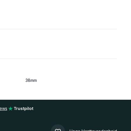
38mm
iews
Trustpilot