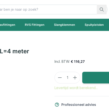
asfittingen
RVS Fittingen
Slangklemmen
Spuitpistolen
 L=4 meter
€ 116,27
Aantal
Levertijd wordt berekend...
Professioneel advies