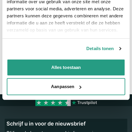
informatie over uw gebruik van onze site met onze
partners voor social media, adverteren en analyse. Deze
Meer informatie
partners kunnen deze gegevens combineren met andere
Binnendiameter
39mm
informatie die u aan ze heeft verstrekt of die ze hebben
verzameld op basis van uw gebruik van hun services.
Vragen? Neem dan nu contact op
Details tonen
We zijn beschikbaar van ma t/m vr van 08:00 tot 17:00 uur.
Neem contact met ons op
Alles toestaan
Aanpassen
Trustpilot
Schrijf u in voor de nieuwsbrief