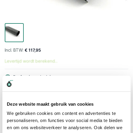
€ 117,95
Levertijd wordt berekend...
Professioneel advies
15.000 producten uit voorraad
Hoge klantbeoordelingen: 9/10
Snelle levering
Deze website maakt gebruik van cookies
We gebruiken cookies om content en advertenties te
Snel naar
personaliseren, om functies voor social media te bieden
Meer informatie
en om ons websiteverkeer te analyseren. Ook delen we