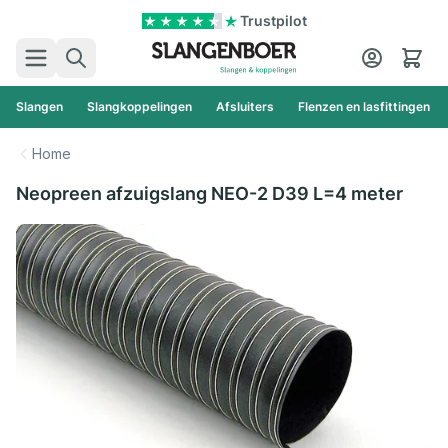
Ga naar de inhoud
Trustpilot
Zoek
Cart
Slangen
Slangkoppelingen
Afsluiters
Flenzen en lasfittingen
Home
Neopreen afzuigslang NEO-2 D39 L=4 meter