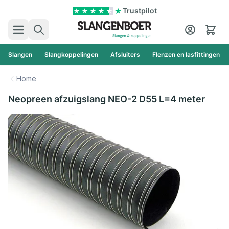
Ga naar de inhoud
Trustpilot
Zoek
Cart
Slangen
Slangkoppelingen
Afsluiters
Flenzen en lasfittingen
Home
Neopreen afzuigslang NEO-2 D55 L=4 meter