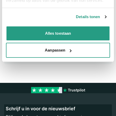
verzameld op basis van uw gebruik van hun services.
Meer informatie
Details tonen
Binnendiameter
55mm
Alles toestaan
Vragen? Neem dan nu contact op
We zijn beschikbaar van ma t/m vr van 08:00 tot 17:00 uur.
Aanpassen
Neem contact met ons op
Trustpilot
Schrijf u in voor de nieuwsbrief