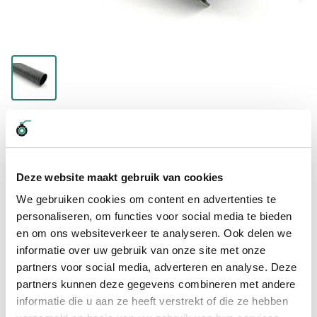
€ 140,15
Levertijd wordt berekend...
Deze website maakt gebruik van cookies
Professioneel advies
We gebruiken cookies om content en advertenties te
15.000 producten uit voorraad
personaliseren, om functies voor social media te bieden
Hoge klantbeoordelingen: 9/10
en om ons websiteverkeer te analyseren. Ook delen we
Snelle levering
informatie over uw gebruik van onze site met onze
partners voor social media, adverteren en analyse. Deze
Snel naar
partners kunnen deze gegevens combineren met andere
informatie die u aan ze heeft verstrekt of die ze hebben
Meer informatie