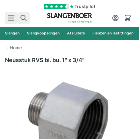
Ga naar de inhoud
Trustpilot
Zoek
Cart
Slangen
Slangkoppelingen
Afsluiters
Flenzen en lasfittingen
Home
Neusstuk RVS bi. bu. 1" x 3/4"