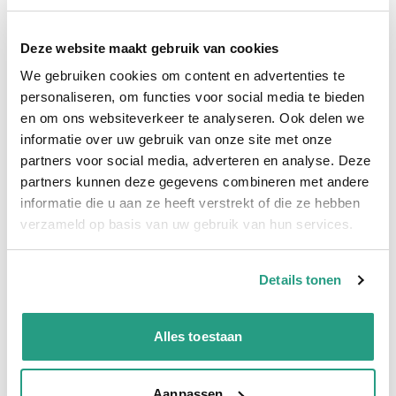
Snelle levering
Deze website maakt gebruik van cookies
Snel naar
We gebruiken cookies om content en advertenties te
Plus- en minpunten
Meer informatie
personaliseren, om functies voor social media te bieden
en om ons websiteverkeer te analyseren. Ook delen we
Plus- en minpunten
informatie over uw gebruik van onze site met onze
Hoogwaardige kwaliteit
partners voor social media, adverteren en analyse. Deze
partners kunnen deze gegevens combineren met andere
RVS 316
informatie die u aan ze heeft verstrekt of die ze hebben
verzameld op basis van uw gebruik van hun services.
Meer informatie
Maatvoering koppeling
1" x 3/4"
Details tonen
Materiaal
RVS
Verkoopeenheid
Per stuk
Alles toestaan
Aanpassen