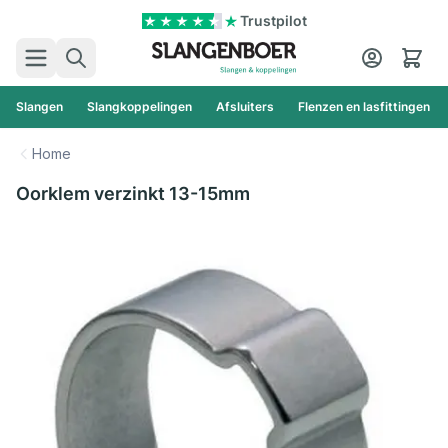
Ga naar de inhoud
Trustpilot
Zoek
Cart
Slangen
Slangkoppelingen
Afsluiters
Flenzen en lasfittingen
Home
Oorklem verzinkt 13-15mm