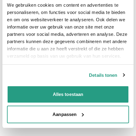
15.000 producten uit voorraad
We gebruiken cookies om content en advertenties te
Hoge klantbeoordelingen: 9/10
personaliseren, om functies voor social media te bieden
Snelle levering
en om ons websiteverkeer te analyseren. Ook delen we
informatie over uw gebruik van onze site met onze
partners voor social media, adverteren en analyse. Deze
Snel naar
partners kunnen deze gegevens combineren met andere
Meer informatie
informatie die u aan ze heeft verstrekt of die ze hebben
verzameld op basis van uw gebruik van hun services.
Meer informatie
Maatvoering koppeling
13 - 15mm
Details tonen
Vragen? Neem dan nu contact op
Alles toestaan
We zijn beschikbaar van ma t/m vr van 08:00 tot 17:00 uur.
Aanpassen
Neem contact met ons op