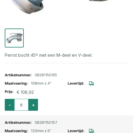
Perrot bocht 45º met een M-deel en V-deel.
Gegroepeerde productitems
SB281150155
108mm x 4"
€ 108,92
Aantal voor Perrot bocht 45º met M-deel en V-deel 108mm X 4"
-
+
SB281150157
133mm x 5"