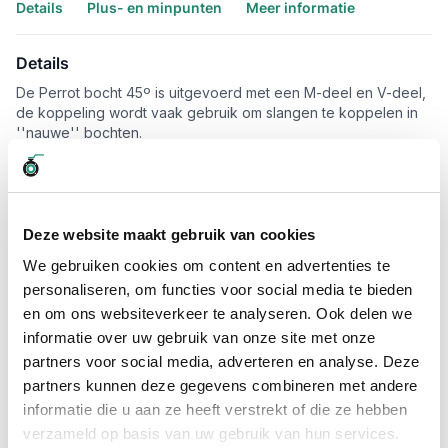
Details
Plus- en minpunten
Meer informatie
Details
De Perrot bocht 45º is uitgevoerd met een M-deel en V-deel,
de koppeling wordt vaak gebruik om slangen te koppelen in
''nauwe'' bochten.
De koppeling is verkrijgbaar vanaf maatvoering 108mm x 4"
tot en met 159mm x 6".
Vragen? Neem dan vrijblijvend contact op met één van onze
Deze website maakt gebruik van cookies
verkoopmedewerkers.
We gebruiken cookies om content en advertenties te
personaliseren, om functies voor social media te bieden
Plus- en minpunten
en om ons websiteverkeer te analyseren. Ook delen we
45º bocht
informatie over uw gebruik van onze site met onze
Origineel Perrot
partners voor social media, adverteren en analyse. Deze
partners kunnen deze gegevens combineren met andere
informatie die u aan ze heeft verstrekt of die ze hebben
Meer informatie
verzameld op basis van uw gebruik van hun services.