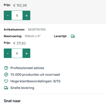
€ 192,96
Aantal voor Perrot bocht 45º met M-deel en V-deel 133mm X 5"
-
+
SB281150159
159mm x 6"
€ 211,82
Aantal voor Perrot bocht 45º met M-deel en V-deel 159mm X 6"
-
+
Professioneel advies
15.000 producten uit voorraad
Hoge klantbeoordelingen: 9/10
Snelle levering
Snel naar