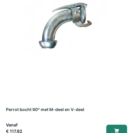
Perrot bocht 90º met M-deel en V-deel
P
Vanaf
V
€ 117,82
€