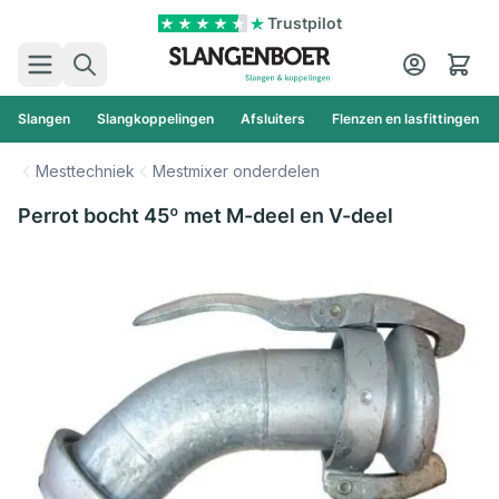
Ga naar de inhoud
Trustpilot
Zoek
Cart
Slangen
Slangkoppelingen
Afsluiters
Flenzen en lasfittingen
Mesttechniek
Mestmixer onderdelen
Perrot bocht 45º met M-deel en V-deel