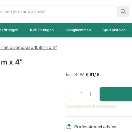
asfittingen
RVS Fittingen
Slangklemmen
Spuitpistolen
 met buitendraad 108mm x 4"
m x 4"
€ 81,18
Aantal
Levertijd wordt berekend...
Professioneel advies