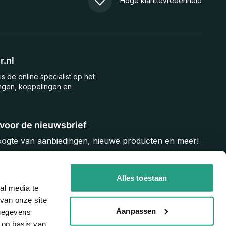
Hoge klanttevredenheid
.nl
is de online specialist op het
ngen, koppelingen en
n voor de nieuwsbrief
hoogte van aanbiedingen, nieuwe producten en meer!
Inschrijven
Alles toestaan
al media te
van onze site
Aanpassen
 gegevens
 op basis van