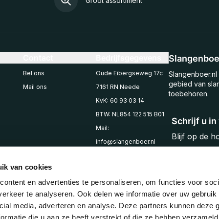
Groot assortiment
Contact
Bedrijfsgegevens
Slangenboer
Bel ons
Oude Eibergseweg 17c
Slangenboer.nl 
gebied van sla
Mail ons
7161 RN Neede
toebehoren.
KvK: 60 93 03 14
BTW: NL854 122 515 B01
Schrijf u i
Mail:
Blijf op de 
info@slangenboer.nl
Email
Tel: +31545294853
ik van cookies
ontent en advertenties te personaliseren, om functies voor soci
erkeer te analyseren. Ook delen we informatie over uw gebruik 
cial media, adverteren en analyse. Deze partners kunnen deze
ormatie die u aan ze heeft verstrekt of die ze hebben verzameld