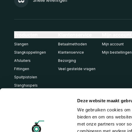
Snelle leveringen
Producten
Klantenservice
Mijn account
Slangen
Betaalmethoden
Mijn account
Slangkoppelingen
Klantenservice
Mijn bestellingen
Afsluiters
Bezorging
Fittingen
Veel gestelde vragen
Spuitpistolen
Slanghaspels
Pneumatiek
Deze website maakt gebru
We gebruiken cookies om c
bieden en om ons websitev
met onze partners voor so
combineren met andere inf