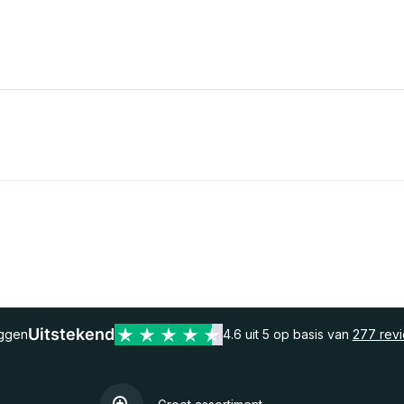
Uitstekend
eggen
4.6 uit 5 op basis van
277 rev