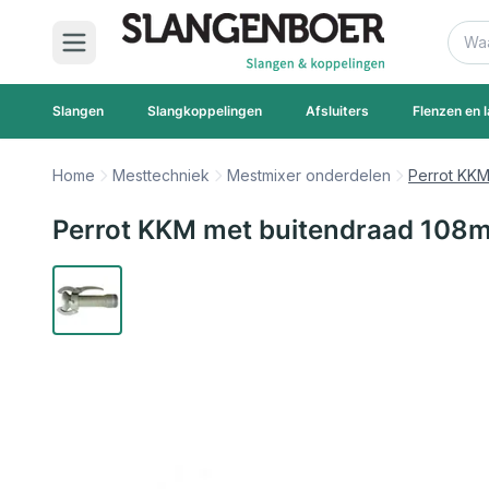
Ga naar de inhoud
Zoek
Slangen
Slangkoppelingen
Afsluiters
Flenzen en l
Home
Mesttechniek
Mestmixer onderdelen
Perrot KKM
Perrot KKM met buitendraad 108m