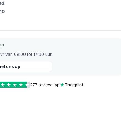
ad
/10
op
r van 08:00 tot 17:00 uur.
et ons op
277 reviews
op
Trustpilot